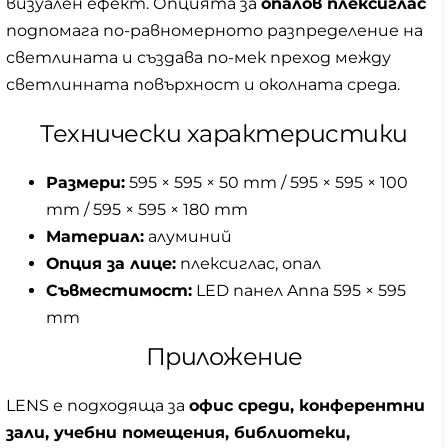
визуален ефект. Опцията за
опалов плексиглас
подпомага по-равномерното разпределение на
светлината и създава по-мек преход между
светлинната повърхност и околната среда.
Технически характеристики
Размери:
595 × 595 × 50 mm / 595 × 595 × 100
mm / 595 × 595 × 180 mm
Материал:
алуминий
Опция за лице:
плексиглас, опал
Съвместимост:
LED панел Anna 595 × 595
mm
Приложение
LENS е подходяща за
офис среди, конферентни
зали, учебни помещения, библиотеки,