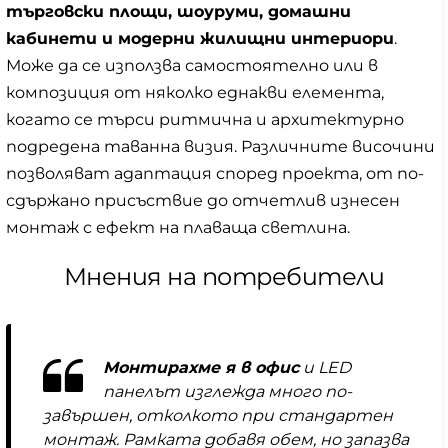
търговски площи, шоуруми, домашни
кабинети и модерни жилищни интериори
.
Може да се използва самостоятелно или в
композиция от няколко еднакви елемента,
когато се търси ритмична и архитектурно
подредена таванна визия. Различните височини
позволяват адаптация според проекта, от по-
сдържано присъствие до отчетлив изнесен
монтаж с ефект на плаваща светлина.
Мнения на потребители
Монтирахме я в офис
и LED
панелът изглежда много по-
завършен, отколкото при стандартен
монтаж. Рамката добавя обем, но запазва