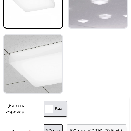
Цвят на
Бял
корпуса
50mm
100mm
(+10,31€ (20,16 лв))