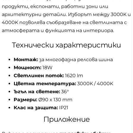
продукти, експонати, работни зони или
архитектурни детайли. Изборът между 3000K и
4000K позволява съобразяване на светлината с
атмосферата и функцията на интериора.
Технически характеристики
Монтаж:
за многофазна релсова шина
Мощност:
18W
Светлинен поток:
1620 lm
Цветна температура:
3000K / 4000K
Ъгъл на светене:
36°
Размери:
Ø90 x 130 mm
Клас на защита:
IP21
Приложение