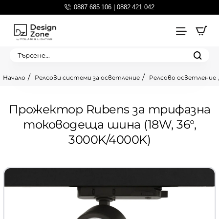
0887 685 106 | 0882 421 042
Търсене...
Релсови системи за осветление
Релсово осветление
home
Прожектор Rubens за трифазна
тоководеща шина (18W, 36°,
3000K/4000K)