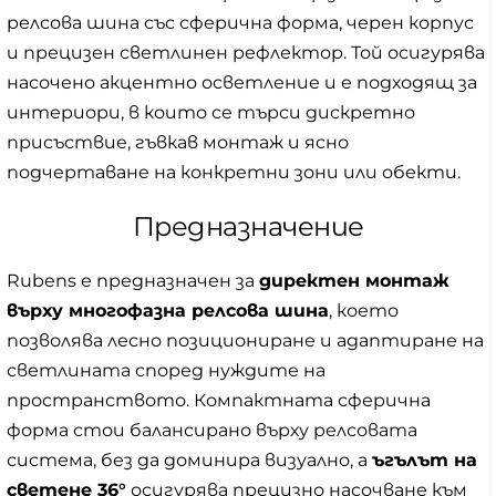
релсова шина със сферична форма, черен корпус
и прецизен светлинен рефлектор. Той осигурява
насочено акцентно осветление и е подходящ за
интериори, в които се търси дискретно
присъствие, гъвкав монтаж и ясно
подчертаване на конкретни зони или обекти.
Предназначение
Rubens е предназначен за
директен монтаж
върху многофазна релсова шина
, което
позволява лесно позициониране и адаптиране на
светлината според нуждите на
пространството. Компактната сферична
форма стои балансирано върху релсовата
система, без да доминира визуално, а
ъгълът на
светене 36°
осигурява прецизно насочване към