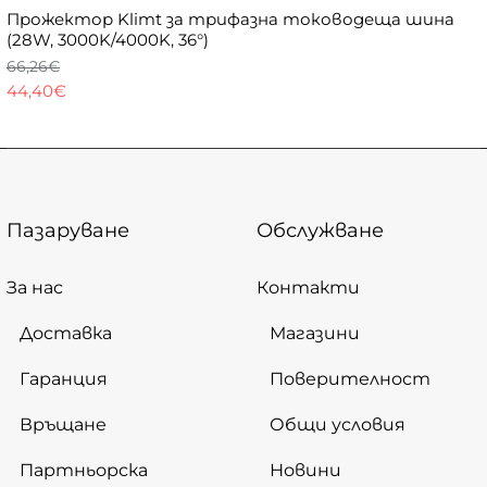
Прожектор Klimt за трифазна тоководеща шина
(28W, 3000K/4000K, 36°)
66,26€
44,40€
Пазаруване
Обслужване
За нас
Контакти
Доставка
Магазини
Гаранция
Поверителност
Връщане
Общи условия
Партньорска
Новини