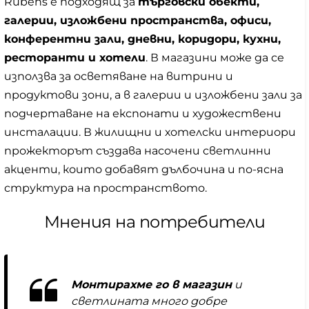
Rubens е подходящ за
търговски обекти,
галерии, изложбени пространства, офиси,
конферентни зали, дневни, коридори, кухни,
ресторанти и хотели
. В магазини може да се
използва за осветяване на витрини и
продуктови зони, а в галерии и изложбени зали за
подчертаване на експонати и художествени
инсталации. В жилищни и хотелски интериори
прожекторът създава насочени светлинни
акценти, които добавят дълбочина и по-ясна
структура на пространството.
Мнения на потребители
Монтирахме го в магазин
и
светлината много добре