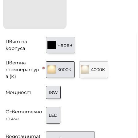
Цвят на
Черен
корпуса
Цветна
температур
3000K
4000K
а (K)
Мощност
18W
Осветително
LED
тяло
Водозащита(I