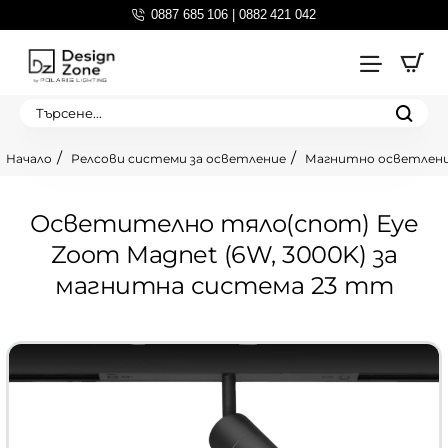
0887 685 106 | 0882 421 042
Търсене...
Релсови системи за осветление
Магнитно осветлен
home
Осветително тяло(спот) Eye
Zoom Magnet (6W, 3000K) за
магнитна система 23 mm