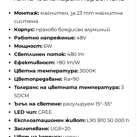
Монтаж:
магнитен, за 23 mm магнитна
система
Корпус:
прахово боядисан алуминий
Работно напрежение:
48V
Мощност:
6W
Светлинен поток:
480 lm
Ефективност:
>80 lm/W
Цветна температура:
3000K
Цветопредаване:
Ra>90
Толеранс на цветната температура:
3
SDCM
Ъгъл на светене:
регулируем 15°–55°
LED чип:
CREE
Експлоатационен живот:
L90 B10 50 000 h
Заслепяване:
UGR<20
Цвят на корпуса:
черен