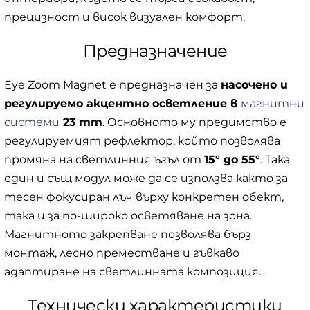
прецизност и висок визуален комфорт.
Предназначение
Eye Zoom Magnet е предназначен за
насочено и
регулируемо акцентно осветление в
магнитни
системи
23 mm
. Основното му предимство е
регулируемият рефлектор, който позволява
промяна на светлинния ъгъл от
15° до 55°
. Така
един и същ модул може да се използва както за
тесен фокусиран лъч върху конкретен обект,
така и за по-широко осветяване на зона.
Магнитното закрепване позволява бърз
монтаж, лесно преместване и гъвкаво
адаптиране на светлинната композиция.
Технически характеристики