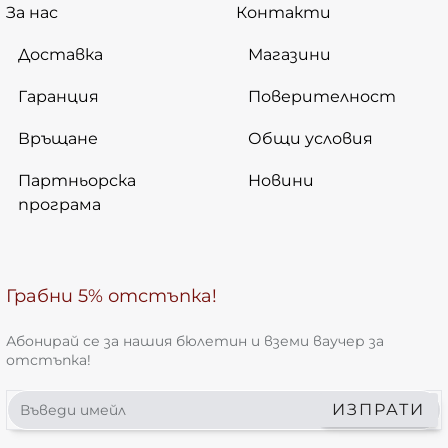
За нас
Контакти
Доставка
Магазини
Гаранция
Поверителност
Връщане
Общи условия
Партньорска
Новини
програма
Грабни 5% отстъпка!
Абонирай се за нашия бюлетин и вземи ваучер за
отстъпка!
Въведи
ИЗПРАТИ
имейл