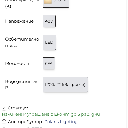
(K)
Напрежение
48V
Осветително
LED
тяло
Мощност
6W
Водозащита(I
IP20/IP21(Закрито)
P)
Статус:
Наличен! Изпращане с Еконт до 3 раб. дни
Дистрибутор:
Polaris Lighting