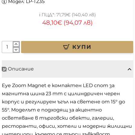
Модел:
LP-TZ35
71,79€ (140,40 лв)
48,10€ (94,07 лв)
КУПИ
Описание
Eye Zoom Magnet е компактен LED спот за
магнитна шина 23 mm с цилиндричен черен
корпус и регулируем ъгъл на светене от 15° до
55°. Моделът е подходящ за акцентно
осветяване в търговски обекти, галерии,
ресторанти, офиси, хотели и модерни жилищни
интериори, където се търси гъвкавост,