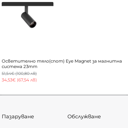
Осветително тяло(спот) Eye Magnet за магнитна
система 23mm
51,54€ (100,80 лв)
34,53€ (67,54 лв)
Пазаруване
Обслужване