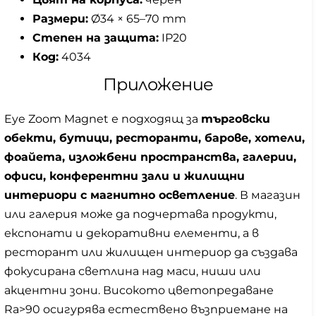
Размери:
Ø34 × 65–70 mm
Степен на защита:
IP20
Код:
4034
Приложение
Eye Zoom Magnet е подходящ за
търговски
обекти, бутици, ресторанти, барове, хотели,
фоайета, изложбени пространства, галерии,
офиси, конферентни зали и жилищни
интериори с магнитно осветление
. В магазин
или галерия може да подчертава продукти,
експонати и декоративни елементи, а в
ресторант или жилищен интериор да създава
фокусирана светлина над маси, ниши или
акцентни зони. Високото цветопредаване
Ra>90 осигурява естествено възприемане на