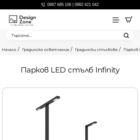
0887 685 106 | 0882 421 042
Търсене...
Градинско осветление
Градински стълбове
Парков 
home
Парков LED стълб Infinity