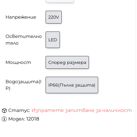
Напрежение
220V
Осветително
LED
тяло
Мощност
Според размера
Водозащита(I
IP66(Пълна защита)
P)
Статус:
Изпратете запитване за наличност
Модел:
12018