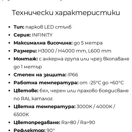
Технически характеристики
Тип:
парков LED стълб
Серия:
INFINITY
Максимална височина:
до 5 метра
Размери:
H3000 / H4000 mm, L600 mm
Монтаж:
с анкерна група или чрез вкопаване
до 1 метър
Степен на защита:
IP66
Работна температура:
от -25°C до +60°C
Цветове:
бял, черен или прахово боядисване
по RAL каталог
Цветна температура:
3000K / 4000K /
6500K
Цветопредаване:
Ra>80 / Ra>90
Рефлектор:
90°