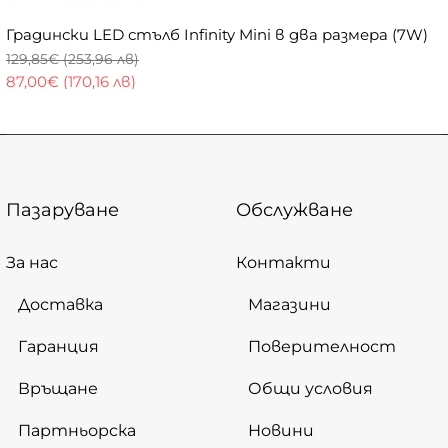
Градински LED стълб Infinity Mini в два размера (7W)
129,85€ (253,96 лв)
87,00€ (170,16 лв)
Пазаруване
Обслужване
За нас
Контакти
Доставка
Магазини
Гаранция
Поверителност
Връщане
Общи условия
Партньорска
Новини