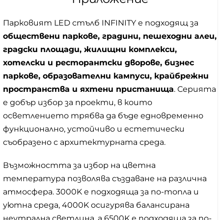
Парковият LED стълб INFINITY е подходящ за
обществени паркове, градини, пешеходни алеи,
градски площади, жилищни комплекси,
хотелски и ресторантски дворове, бизнес
паркове, образователни кампуси, крайбрежни
пространства и яхтени пристанища
. Серията
е добър избор за проекти, в които
осветлението трябва да бъде едновременно
функционално, устойчиво и естетически
съобразено с архитектурната среда.
Възможността за избор на цветна
температура позволява създаване на различна
атмосфера. 3000K е подходяща за по-топла и
уютна среда, 4000K осигурява балансирана
неутрална светлина, а 6500K е подходяща за по-