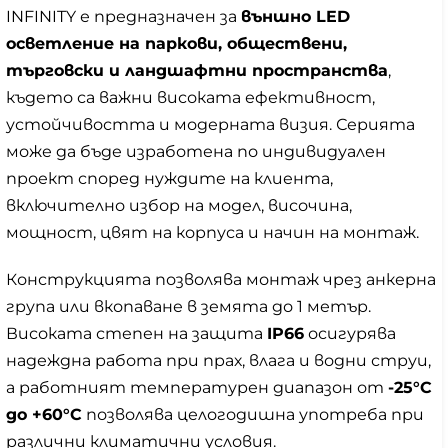
INFINITY е предназначен за
външно LED
осветление на паркови, обществени,
търговски и ландшафтни пространства
,
където са важни високата ефективност,
устойчивостта и модерната визия. Серията
може да бъде изработена по индивидуален
проект според нуждите на клиента,
включително избор на модел, височина,
мощност, цвят на корпуса и начин на монтаж.
Конструкцията позволява монтаж чрез анкерна
група или вкопаване в земята до 1 метър.
Високата степен на защита
IP66
осигурява
надеждна работа при прах, влага и водни струи,
а работният температурен диапазон от
-25°C
до +60°C
позволява целогодишна употреба при
различни климатични условия.