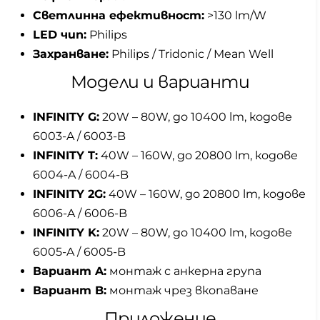
Светлинна ефективност:
>130 lm/W
LED чип:
Philips
Захранване:
Philips / Tridonic / Mean Well
Модели и варианти
INFINITY G:
20W – 80W, до 10400 lm, кодове
6003-A / 6003-B
INFINITY T:
40W – 160W, до 20800 lm, кодове
6004-A / 6004-B
INFINITY 2G:
40W – 160W, до 20800 lm, кодове
6006-A / 6006-B
INFINITY K:
20W – 80W, до 10400 lm, кодове
6005-A / 6005-B
Вариант A:
монтаж с анкерна група
Вариант B:
монтаж чрез вкопаване
Приложение