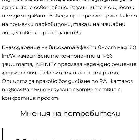
ярко и ясно осветяване. Различните мощности
и модели дават свобода при проектиране както
на по-малки паркови зони, така и на мащабни
обществени пространства.
Благодарение на високата ефективност над 130
lm/W, качествените компоненти и IP66
защитата, INFINITY предлага надеждно решение
за дългосрочна експлоатация на открито.
Опцията за прахово боядисване по RAL каталог
позволява пълно визуално съответствие с
конкретния проект.
Мнения на потребители