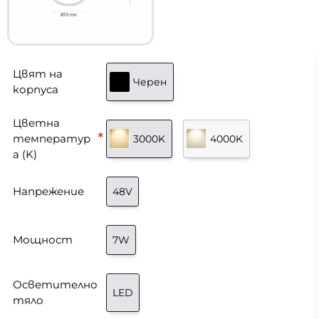
Цвят на
Черен
корпуса
Цветна
температур
3000K
4000K
а (K)
Напрежение
48V
Мощност
7W
Осветително
LED
тяло