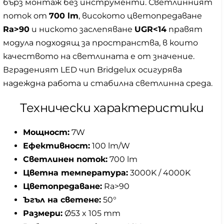
бърз монтаж без инструменти. Светлинният
поток от
700 lm
, високото цветопредаване
Ra>90
и ниското заслепяване
UGR<14
правят
модула подходящ за пространства, в които
качеството на светлината е от значение.
Вграденият LED чип Bridgelux осигурява
надеждна работа и стабилна светлинна среда.
Технически характеристики
Мощност:
7W
Ефективност:
100 lm/W
Светлинен поток:
700 lm
Цветна температура:
3000K / 4000K
Цветопредаване:
Ra>90
Ъгъл на светене:
50°
Размери:
Ø53 x 105 mm