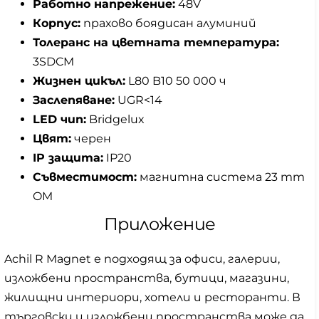
Работно напрежение:
48V
Корпус:
прахово боядисан алуминий
Толеранс на цветната температура:
3SDCM
Жизнен цикъл:
L80 B10 50 000 ч
Заслепяване:
UGR<14
LED чип:
Bridgelux
Цвят:
черен
IP защита:
IP20
Съвместимост:
магнитна система 23 mm
OM
Приложение
Achil R Magnet е подходящ за офиси, галерии,
изложбени пространства, бутици, магазини,
жилищни интериори, хотели и ресторанти. В
търговски и изложбени пространства може да