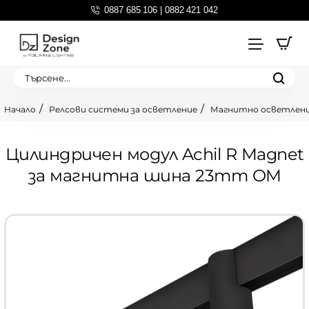
0887 685 106 | 0882 421 042
Търсене...
Релсови системи за осветление
Магнитно осветлен
home
Цилиндричен модул Achil R Magnet
за магнитна шина 23mm OM