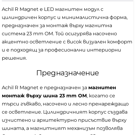
Achil R Magnet е LED магнитен модул с
цилиндричен корпус и минималистична форма,
предназначен за монтаж върху магнитна
система 23 mm OM. Той осигурява насочено
акцентно осветление с висок визуален комфорт
и е подходящ за професионални интериорни
решения.
Предназначение
Achil R Magnet е предназначен за
магнитен
монтаж върху шина 23 mm OM
, когато се
търси гъвкаво, насочено и лесно пренареждащо
се осветление. Цилиндричният корпус създава
изчистено и архитектурно присъствие върху
шината, а магнитният механизъм позволява