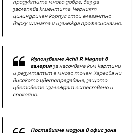
продуктите много добре, без да
заслепява клиентите. Черният
цилиндричен корпус стои елегантно
върху шината и изглежда професионално.
Използвахме Achil R Magnet в
галерия
за насочване към картини
и резултатът е много точен. Харесва ни
високото цветопредаване, защото
цветовете изглеждат естествено и
спокойно.
Поставихме модула в офис зона