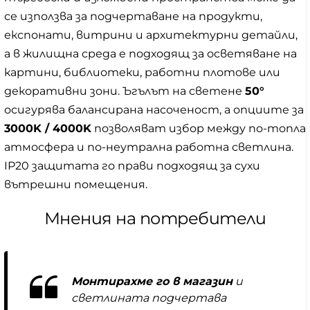
се използва за подчертаване на продукти,
експонати, витрини и архитектурни детайли,
а в жилищна среда е подходящ за осветяване на
картини, библиотеки, работни плотове или
декоративни зони. Ъгълът на светене
50°
осигурява балансирана насоченост, а опциите за
3000K / 4000K
позволяват избор между по-топла
атмосфера и по-неутрална работна светлина.
IP20 защитата го прави подходящ за сухи
вътрешни помещения.
Мнения на потребители
Монтирахме го в магазин
и
светлината подчертава