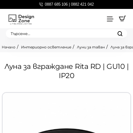
0887 685 106 | 0882 421 042
Търсене...
Интериорно осветление
Луни за таван
Луна за вгра
home
Луна за вграждане Rita RD | GU10 |
IP20