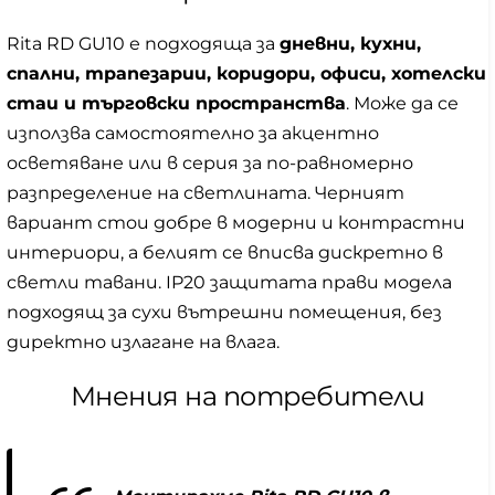
Rita RD GU10 е подходяща за
дневни, кухни,
спални, трапезарии, коридори, офиси, хотелски
стаи и търговски пространства
. Може да се
използва самостоятелно за акцентно
осветяване или в серия за по-равномерно
разпределение на светлината. Черният
вариант стои добре в модерни и контрастни
интериори, а белият се вписва дискретно в
светли тавани. IP20 защитата прави модела
подходящ за сухи вътрешни помещения, без
директно излагане на влага.
Мнения на потребители