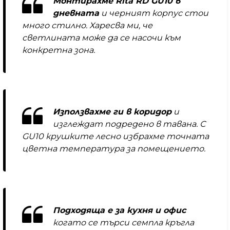
Монтирахме Rita RD GU10 в
дневната
и черният корпус стои
много стилно. Харесва ми, че
светлината може да се насочи към
конкретна зона.
Използвахме ги в коридор
и
изглеждат подредено в тавана. С
GU10 крушките лесно избрахме точната
цветна температура за помещението.
Подходяща е за кухня и офис
когато се търси семпла кръгла