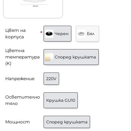
Цвят на
Черен
Бял
корпуса
Цветна
температура
Според крушката
(K)
Напрежение
220V
Осветително
Крушка GU10
тяло
Мощност
Според крушката