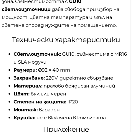
зона. Съвместимостта с
GU10
светлоизточници
дава свобода при избор на
мощност, цветна температура и ъгъл на
светене според нуждите на помещението.
Технически характеристики
Светлоизточник:
GU10, съвместима с MR16
и SLA модули
Размери:
Ø92 × 40 mm
Захранване:
220V, директно свързване
Материал:
прахово боядисан алуминий
Цвят:
бял или черен
Степен на защита:
IP20
Монтаж:
вграден
Крушка:
не е включена в комплекта
Приложение