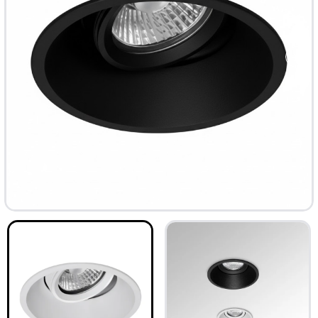
ТОП
-33%