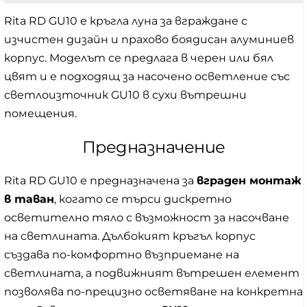
Rita RD GU10 е кръгла луна за вграждане с
изчистен дизайн и прахово боядисан алуминиев
корпус. Моделът се предлага в черен или бял
цвят и е подходящ за насочено осветление със
светлоизточник GU10 в сухи вътрешни
помещения.
Предназначение
Rita RD GU10 е предназначена за
вграден монтаж
в таван
, когато се търси дискретно
осветително тяло с възможност за насочване
на светлината. Дълбокият кръгъл корпус
създава по-комфортно възприемане на
светлината, а подвижният вътрешен елемент
позволява по-прецизно осветяване на конкретна