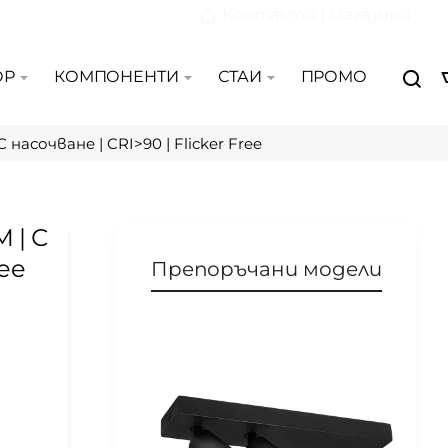
Контакти | Магазини
ОР
КОМПОНЕНТИ
СТАИ
ПРОМО
насочване | CRI>90 | Flicker Free
 | С
ree
Препоръчани модели