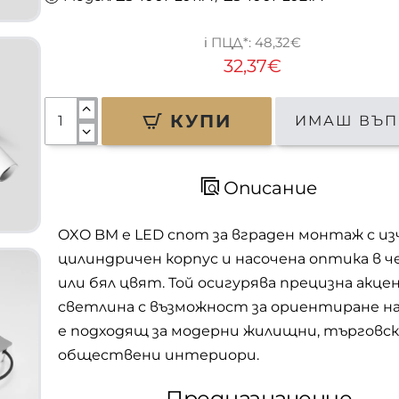
48,32€
32,37€
КУПИ
ИМАШ ВЪП
Описание
OXO BM е LED спот за вграден монтаж с и
цилиндричен корпус и насочена оптика в ч
или бял цвят. Той осигурява прецизна акц
светлина с възможност за ориентиране на
е подходящ за модерни жилищни, търговск
обществени интериори.
Предназначение