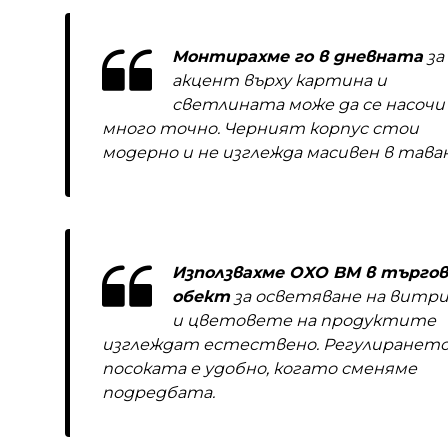
Монтирахме го в дневната
за
акцент върху картина и
светлината може да се насочи
много точно. Черният корпус стои
модерно и не изглежда масивен в таван
Използвахме OXO BM в търгов
обект
за осветяване на витр
и цветовете на продуктите
изглеждат естествено. Регулирането
посоката е удобно, когато сменяме
подредбата.