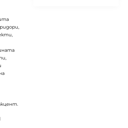
щита
оридори,
екти,
лината
ти,
и
на
акцент.
и