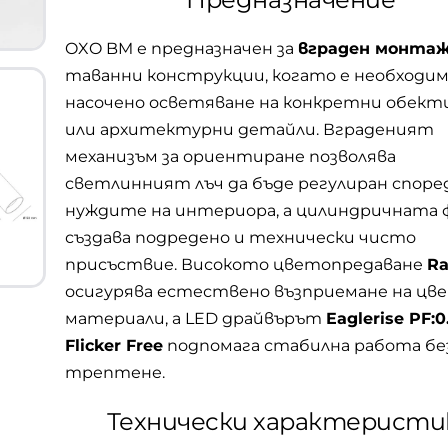
OXO BM е предназначен за
вграден монта
таванни конструкции, когато е необходи
насочено осветяване на конкретни обекти
или архитектурни детайли. Вграденият
механизъм за ориентиране позволява
светлинният лъч да бъде регулиран споре
нуждите на интериора, а цилиндричната 
създава подредено и технически чисто
присъствие. Високото цветопредаване
R
осигурява естествено възприемане на цв
материали, а LED драйвърът
Eaglerise PF:0
Flicker Free
подпомага стабилна работа бе
трептене.
Технически характеристи