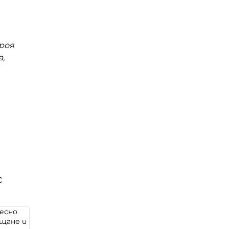
роя
,
с
есно
щане и