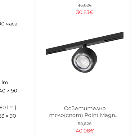
3000K
46,02€
30,83€
00 часа
 lm |
Ø40 × 90
60 lm |
-33%
Осветително
тяло(спот) Point Magnet
53 × 90
за магнитна система
59,82€
15PCB
40,08€