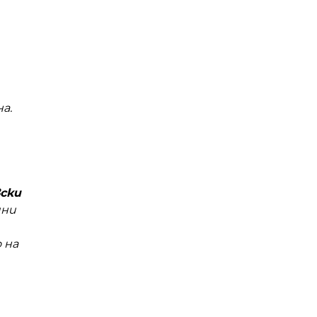
а.
ски
ини
 на