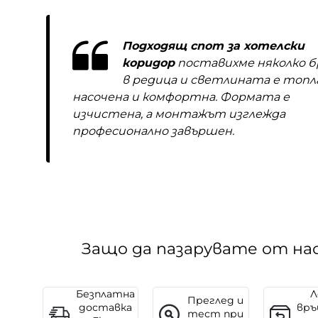
Подходящ спот за хотелски
коридор
поставихме няколко б
в редица и светлината е топла
насочена и комфортна. Формата е
изчистена, а монтажът изглежда
професионално завършен.
Защо да пазарувате от на
Безплатна
Л
Преглед и
доставка
връ
тест при