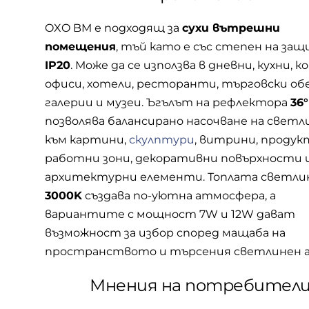
OXO BM е подходящ за
сухи вътрешни
помещения
, тъй като е със степен на за
IP20
. Може да се използва в дневни, кухни, к
офиси, хотели, ресторанти, търговски об
галерии и музеи. Ъгълът на рефлектора
36°
позволява балансирано насочване на свет
към картини,
скулптури
, витрини, продук
работни зони, декоративни повърхности 
архитектурни елементи. Топлата светли
3000K
създава по-уютна атмосфера, а
вариантите с мощност 7W и 12W дават
възможност за избор според мащаба на
пространството и търсения светлинен 
Мнения на потребител