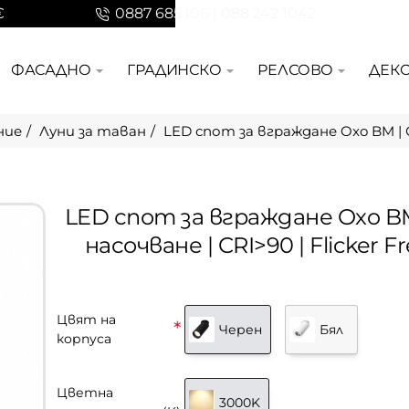
€
0887 685 106 | 088 242 1042
ФАСАДНО
ГРАДИНСКО
РЕЛСОВО
ДЕК
ние
Луни за таван
LED спот за вграждане Oxo BM | С 
LED спот за вграждане Oxo BM
насочване | CRI>90 | Flicker F
Цвят на
Черен
Бял
корпуса
Цветна
3000K