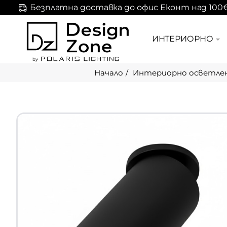
Безплатна доставка до офис Еконт над 100
ИНТЕРИОРНО
Интериорно осветле
home