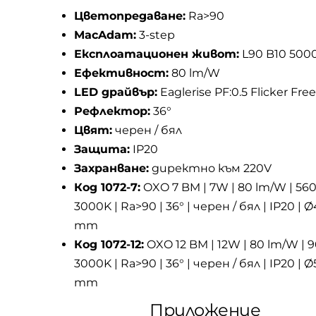
Цветопредаване:
Ra>90
MacAdam:
3-step
Експлоатационен живот:
L90 B10 500
Ефективност:
80 lm/W
LED драйвър:
Eaglerise PF:0.5 Flicker Free
Рефлектор:
36°
Цвят:
черен / бял
Защита:
IP20
Захранване:
директно към 220V
Код 1072-7:
OXO 7 BM | 7W | 80 lm/W | 560
3000K | Ra>90 | 36° | черен / бял | IP20 | 
mm
Код 1072-12:
OXO 12 BM | 12W | 80 lm/W | 9
3000K | Ra>90 | 36° | черен / бял | IP20 | Ø
mm
Приложение