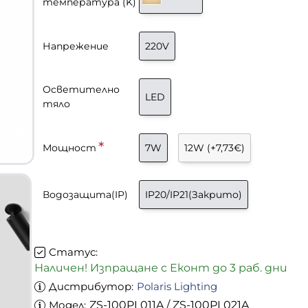
температура (K)
Напрежение
220V
Осветително
LED
тяло
Мощност
7W
12W
(+7,73€)
-33%
Водозащита(IP)
IP20/IP21(Закрито)
Статус:
Наличен! Изпращане с Еконт до 3 раб. дни
Дистрибутор:
Polaris Lighting
Модел:
ZS-100PL011A / ZS-100PL021A