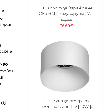
-33%
LED спот за вграждане
ж
в
Oko BM | Регулируем | 7W
мо
| 3000K
54,76€
, зони
36,69€
д
форма
a>90
етове и
.5
з
-33%
LED луна за открит
ки
монтаж Zen RD | 10W |