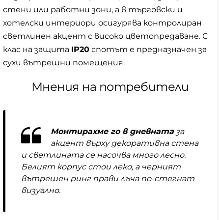
стени или работни зони, а в търговски и
хотелски интериори осигурява контролиран
светлинен акцент с високо цветопредаване. С
клас на защита
IP20
спотът е предназначен за
сухи вътрешни помещения.
Мнения на потребители
Монтирахме го в дневната
за
акцент върху декоративна стена
и светлината се насочва много лесно.
Белият корпус стои леко, а черният
вътрешен ринг прави лъча по-стегнат
визуално.