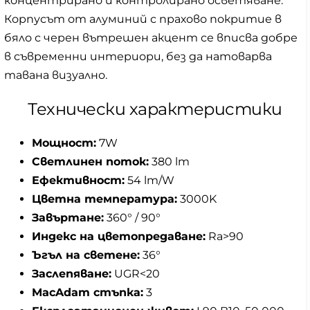
концентрирано и контролирано осветяване.
Корпусът от алуминий с прахово покритие в
бяло с черен вътрешен акцент се вписва добре
в съвременни интериори, без да натоварва
тавана визуално.
Технически характеристики
Мощност:
7W
Светлинен поток:
380 lm
Ефективност:
54 lm/W
Цветна температура:
3000K
Завъртане:
360° / 90°
Индекс на цветопредаване:
Ra>90
Ъгъл на светене:
36°
Заслепяване:
UGR<20
MacAdam стъпка:
3