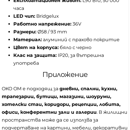
Експлоатационен живот:
L90 B10, 50 000
часа
LED чип:
Bridgelux
Работно напрежение:
36V
Размери:
Ø58 / 93 mm
Материал:
алуминий с прахово покритие
Цвят на корпуса:
бяло с черно
Клас на защита:
IP20, за вътрешна
употреба
Приложение
OKO OM е подходящ за
дневни, спални, кухни,
трапезарии, бутици, магазини, шоуруми,
хотелски стаи, коридори, рецепции, лобита,
офиси, конферентни зали и галерии
. В жилищни
пространства може да се използва за
подчертаване на картини, мебели, декоративни