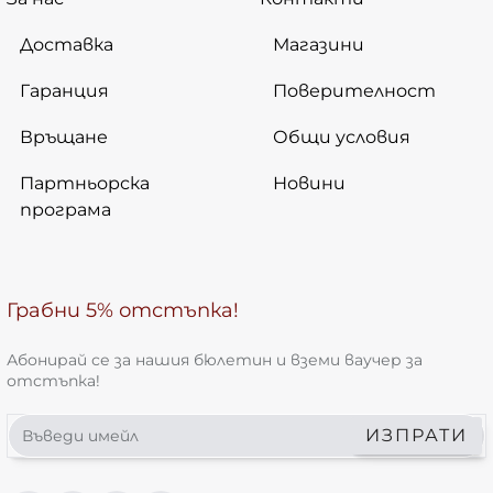
Доставка
Магазини
Гаранция
Поверителност
Връщане
Общи условия
Партньорска
Новини
програма
Грабни 5% отстъпка!
Абонирай се за нашия бюлетин и вземи ваучер за
отстъпка!
Въведи
ИЗПРАТИ
имейл