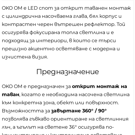
OKO OM е LED спот за открит таванен монтаж
с цилиндрична насочваема глава, бял корпус и
контрастен черен вътрешен рефлектор. Той
осигурява фокусирана топла светлина и е
подходящ за интериори, в които се търси
прецизно акцентно осветяване с модерна и
изчистена визия.
Предназначение
OKO OM е предназначен за
открит монтаж на
таван
, когато е необходима насочена светлина
към конкретна зона, обект или повърхност.
Възможността за
завъртане 360° / 90°
позволява гъвкаво ориентиране на светлинния
лъч, а ъгълът на светене 36° осигурява по-