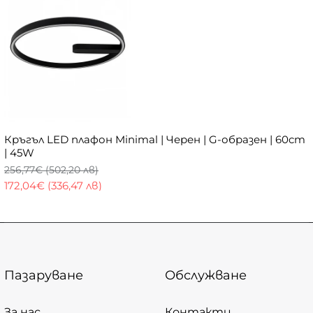
Кръгъл LED плафон Minimal | Черен | G-образен | 60cm
| 45W
256,77€ (502,20 лв)
172,04€ (336,47 лв)
Пазаруване
Обслужване
За нас
Контакти