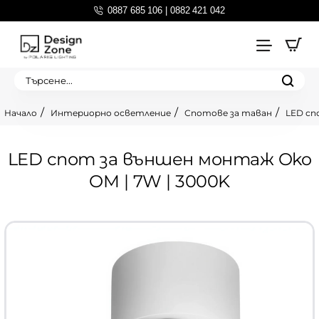
0887 685 106 | 0882 421 042
Търсене...
Интериорно осветление
Спотове за таван
LED сп
home
LED спот за външен монтаж Oko
OM | 7W | 3000K