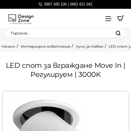
0887 685 106 | 0882 421 042
Търсене...
Интериорно осветление
Луни за таван
LED спот за
home
LED спот за вграждане Move In |
Регулируем | 3000K