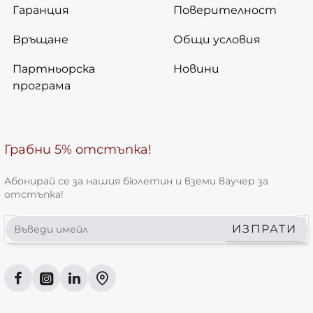
Гаранция
Поверителност
Връщане
Общи условия
Партньорска
Новини
програма
Грабни 5% отстъпка!
Абонирай се за нашия бюлетин и вземи ваучер за
отстъпка!
Въведи
ИЗПРАТИ
имейл