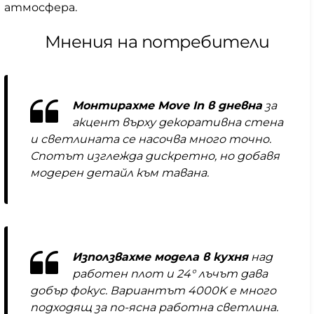
атмосфера.
Мнения на потребители
Монтирахме Move In в дневна
за
акцент върху декоративна стена
и светлината се насочва много точно.
Спотът изглежда дискретно, но добавя
модерен детайл към тавана.
Използвахме модела в кухня
над
работен плот и 24° лъчът дава
добър фокус. Вариантът 4000K е много
подходящ за по-ясна работна светлина.