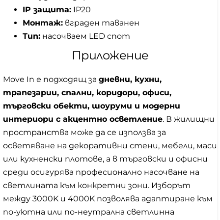
IP защита:
IP20
Монтаж:
вграден таванен
Тип:
насочваем LED спот
Приложение
Move In е подходящ за
дневни, кухни,
трапезарии, спални, коридори, офиси,
търговски обекти, шоуруми и модерни
интериори с акцентно осветление
. В жилищни
пространства може да се използва за
осветяване на декоративни стени, мебели, маси
или кухненски плотове, а в търговски и офисни
среди осигурява професионално насочване на
светлината към конкретни зони. Изборът
между 3000K и 4000K позволява адаптиране към
по-уютна или по-неутрална светлинна