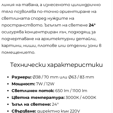
линия на тавана, а изнесеното цилиндрично
тяло позволява по-точно ориентиране на
светлината според нуждите на
пространството. Ъгълът на светене
24°
осигурява концентриран лъч, подходящ за
подчертаване на архитектурни детайли,
картини, ниши, плотове или отделни зони в
помещението.
Технически характеристики
Размери:
Ø38 / 70 mm или Ø63 / 83 mm
Мощност:
7W / 12W
Светлинен поток:
650 lm / 1100 lm
Цветна температура:
3000K / 4000K
Ъгъл на светене:
24°
Свързване:
директно към 220V