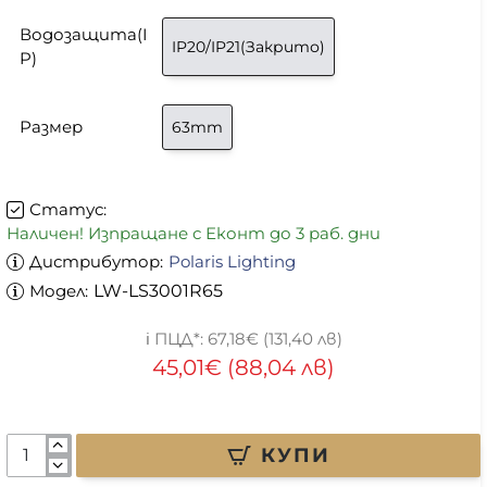
Водозащита(I
IP20/IP21(Закрито)
P)
Размер
63mm
Статус:
Наличен! Изпращане с Еконт до 3 раб. дни
Дистрибутор:
Polaris Lighting
Модел:
LW-LS3001R65
67,18€ (131,40 лв)
45,01€ (88,04 лв)
КУПИ