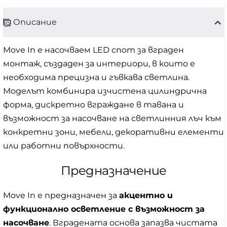
Описание
Move In е насочваем LED спот за вграден
монтаж, създаден за интериори, в които е
необходима прецизна и гъвкава светлина.
Моделът комбинира изчистена цилиндрична
форма, дискретно вграждане в тавана и
възможност за насочване на светлинния лъч към
конкретни зони, мебели, декоративни елементи
или работни повърхности.
Предназначение
Move In е предназначен за
акцентно и
функционално осветление с възможност за
насочване
. Вградената основа запазва чистата