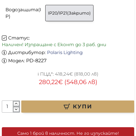
Водозащита(I
IP20/IP21(Закрито)
P)
Статус:
Наличен! Изпращане с Еконт до 3 раб. дни
Дистрибутор:
Polaris Lighting
Модел:
PD-8227
418,24€ (818,00 лв)
280,22€ (548,06 лв)
КУПИ
Само 1 брой в наличност. Не го изпускайте!