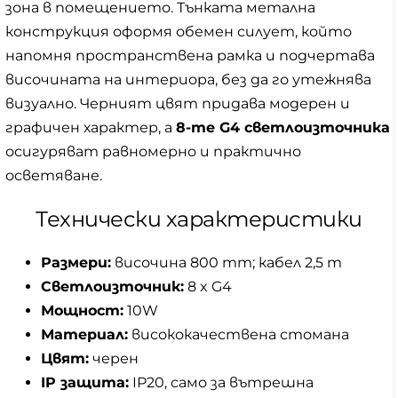
зона в помещението. Тънката метална
конструкция оформя обемен силует, който
напомня пространствена рамка и подчертава
височината на интериора, без да го утежнява
визуално. Черният цвят придава модерен и
графичен характер, а
8-те G4 светлоизточника
осигуряват равномерно и практично
осветяване.
Технически характеристики
Размери:
височина 800 mm; кабел 2,5 m
Светлоизточник:
8 x G4
Мощност:
10W
Материал:
висококачествена стомана
Цвят:
черен
IP защита:
IP20, само за вътрешна