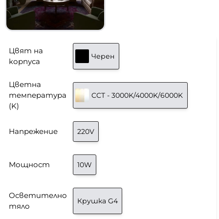
Цвят на
Черен
корпуса
Цветна
температура
CCT - 3000K/4000K/6000K
(K)
Напрежение
220V
Мощност
10W
Осветително
Крушка G4
тяло