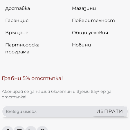
Доставка
Магазини
Гаранция
Поверителност
Връщане
Общи условия
Партньорска
Новини
програма
Грабни 5% отстъпка!
Абонирай се за нашия бюлетин и вземи ваучер за
отстъпка!
Въведи
ИЗПРАТИ
имейл