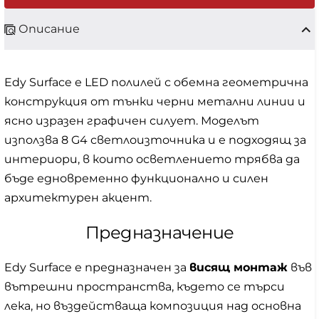
Описание
Edy Surface е LED полилей с обемна геометрична
конструкция от тънки черни метални линии и
ясно изразен графичен силует. Моделът
използва 8 G4 светлоизточника и е подходящ за
интериори, в които осветлението трябва да
бъде едновременно функционално и силен
архитектурен акцент.
Предназначение
Edy Surface е предназначен за
висящ монтаж
във
вътрешни пространства, където се търси
лека, но въздействаща композиция над основна