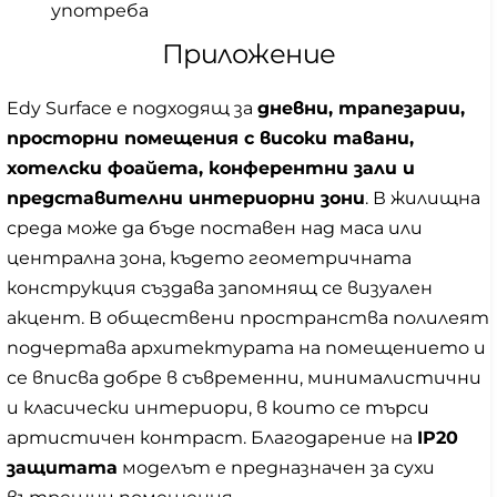
употреба
Приложение
Edy Surface е подходящ за
дневни, трапезарии,
просторни помещения с високи тавани,
хотелски фоайета, конферентни зали и
представителни интериорни зони
. В жилищна
среда може да бъде поставен над маса или
централна зона, където геометричната
конструкция създава запомнящ се визуален
акцент. В обществени пространства полилеят
подчертава архитектурата на помещението и
се вписва добре в съвременни, минималистични
и класически интериори, в които се търси
артистичен контраст. Благодарение на
IP20
защитата
моделът е предназначен за сухи