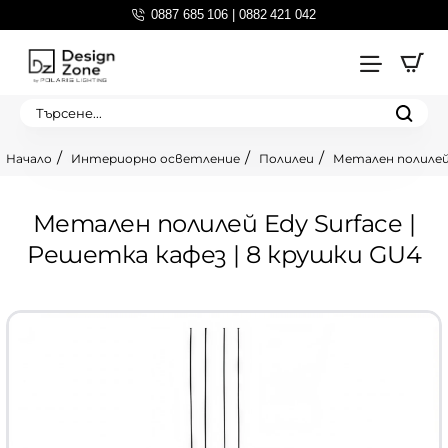
0887 685 106 | 0882 421 042
Търсене...
Интериорно осветление
Полилеи
Метален полилей 
home
Метален полилей Edy Surface |
Решетка кафез | 8 крушки GU4