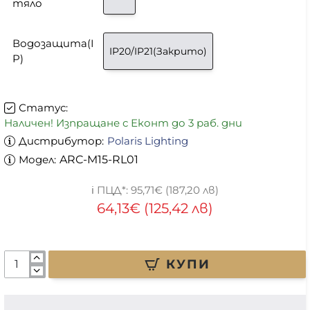
тяло
Водозащита(I
IP20/IP21(Закрито)
P)
Статус:
Наличен! Изпращане с Еконт до 3 раб. дни
Дистрибутор:
Polaris Lighting
Модел:
ARC-M15-RL01
95,71€ (187,20 лв)
64,13€ (125,42 лв)
КУПИ