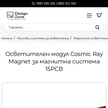
0887 685 106 | 0882 421 042
Търсене...
Релсови системи за осветление
Магнитно осветлен
home
Осветителен модул Cosmic Ray
Magnet за магнитна система
15PCB