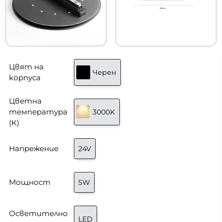
Цвят на
Черен
корпуса
Цветна
температура
3000K
(K)
Напрежение
24V
Мощност
5W
Осветително
LED