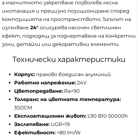
а магнитното закрепване позволява лесна
инсталация и прецизно позициониране според
композицията на пространството. Ъгълът на
излъчване
24°
осигурява насочен светлинен
ефект, подходящ за подчертаване на конкретни
зони, детайли или декоративни елементи.
Технически характеристики
Корпус:
прахово боядисан алуминий
Работно напрежение:
24V
Цветопредаване:
Ra>90
Толеранс на цветната температура:
3SDCM
Експлоатационен живот:
L90 B10 50000h
Заслепяване:
UGR<19
Ефективност:
>80 lm/W