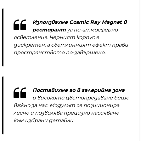
Използвахме Cosmic Ray Magnet в
ресторант
за по-атмосферно
осветление. Черният корпус е
дискретен, а светлинният ефект прави
пространството по-завършено.
Поставихме го в галерийна зона
и високото цветопредаване беше
важно за нас. Модулът се позиционира
лесно и позволява прецизно насочване
към избрани детайли.