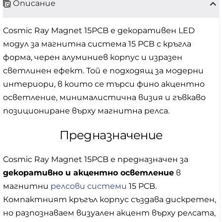
Описание
Cosmic Ray Magnet 15PCB е декоративен LED
модул за магнитна система 15 PCB с кръгла
форма, черен алуминиев корпус и изразен
светлинен ефект. Той е подходящ за модерни
интериори, в които се търси фино акцентно
осветление, минималистична визия и гъвкаво
позициониране върху магнитна релса.
Предназначение
Cosmic Ray Magnet 15PCB е предназначен за
декоративно и акцентно осветление
в
магнитни
релсови системи
15 PCB.
Компактният кръгъл корпус създава дискретен,
но разпознаваем визуален акцент върху релсата,