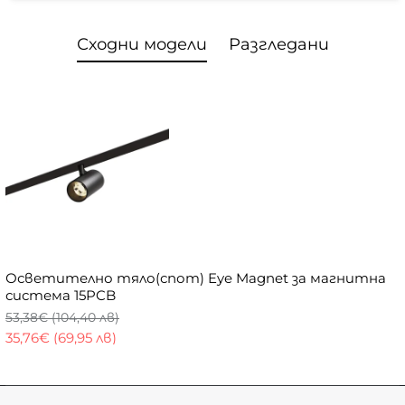
Сходни модели
Разгледани
Осветително тяло(спот) Eye Magnet за магнитна
система 15PCB
53,38€ (104,40 лв)
35,76€ (69,95 лв)