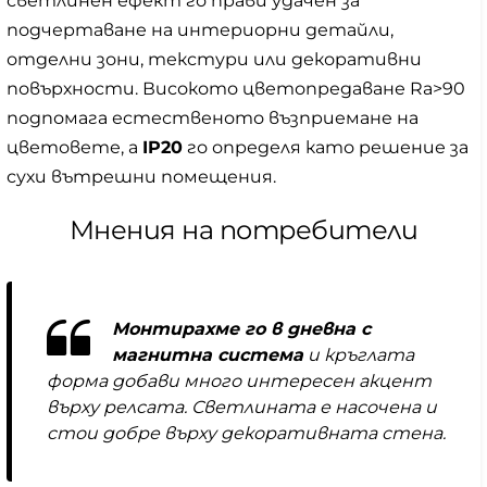
светлинен ефект го прави удачен за
подчертаване на интериорни детайли,
отделни зони, текстури или декоративни
повърхности. Високото цветопредаване Ra>90
подпомага естественото възприемане на
цветовете, а
IP20
го определя като решение за
сухи вътрешни помещения.
Мнения на потребители
Монтирахме го в дневна с
магнитна система
и кръглата
форма добави много интересен акцент
върху релсата. Светлината е насочена и
стои добре върху декоративната стена.