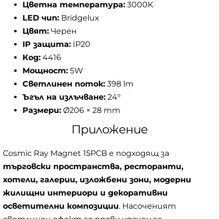
Цветна температура:
3000K
LED чип:
Bridgelux
Цвят:
Черен
IP защита:
IP20
Код:
4416
Мощност:
5W
Светлинен поток:
398 lm
Ъгъл на излъчване:
24°
Размери:
Ø206 × 28 mm
Приложение
Cosmic Ray Magnet 15PCB е подходящ за
търговски пространства, ресторанти,
хотели, галерии, изложбени зони, модерни
жилищни интериори и декоративни
осветителни композиции
. Насоченият