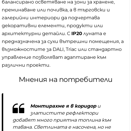
балансирано осветяване на зони за хранене,
преминаване или почивка, а в търговски и
галерийни интериори да подчертава
декоративни елементи, продукти или
архитектурни детайли. С
IP20
луната е
предназначена за сухи вътрешни помещения, а
възможностите за DALI, Triac или стандартно
управление позволяват адаптиране към
различни проекти.
Мнения на потребители
Монтирахме я в коридор
и
златистите рефлектори
добавят много приятна топлина към
тавана. Светлината е насочена, но не