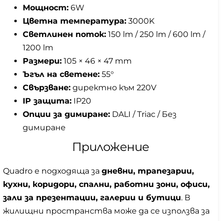
Мощност:
6W
Цветна температура:
3000K
Светлинен поток:
150 lm / 250 lm / 600 lm /
1200 lm
Размери:
105 × 46 × 47 mm
Ъгъл на светене:
55°
Свързване:
директно към 220V
IP защита:
IP20
Опции за димиране:
DALI / Triac / Без
димиране
Приложение
Quadro е подходяща за
дневни, трапезарии,
кухни, коридори, спални, работни зони, офиси,
зали за презентации, галерии и бутици
. В
жилищни пространства може да се използва за