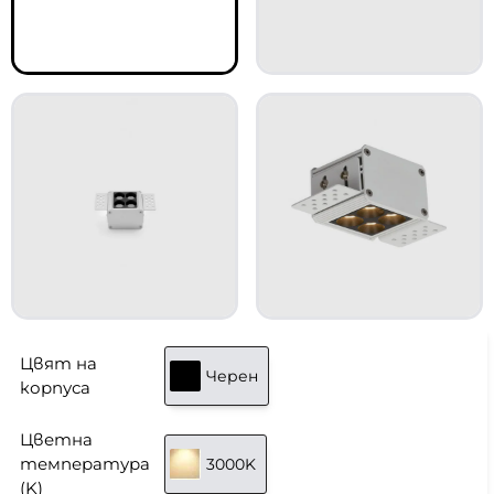
Цвят на
Черен
корпуса
Цветна
температура
3000K
(K)