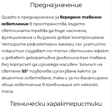
Предназначение
Quadro е предназначена за
вградено таванно
осветление
в пространства, където
светлината трябва да бъде насочена,
функционална и визуално добре контролирана.
Четирите рефлекторни камери със златисто
покритие създават по-топъл светлинен ефект
и добавят декоративна дълбочина към тавана,
без корпусът да изглежда масивен. Ъгълът на
светене
55°
позволява използване както за
акцентно осветяване, така и за по-балансирано
общо осветление в комбинация от няколко
тела.
Технически характеристики