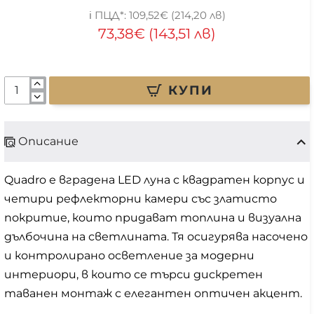
109,52€ (214,20 лв)
73,38€ (143,51 лв)
КУПИ
Описание
Quadro е вградена LED луна с квадратен корпус и
четири рефлекторни камери със златисто
покритие, които придават топлина и визуална
дълбочина на светлината. Тя осигурява насочено
и контролирано осветление за модерни
интериори, в които се търси дискретен
таванен монтаж с елегантен оптичен акцент.