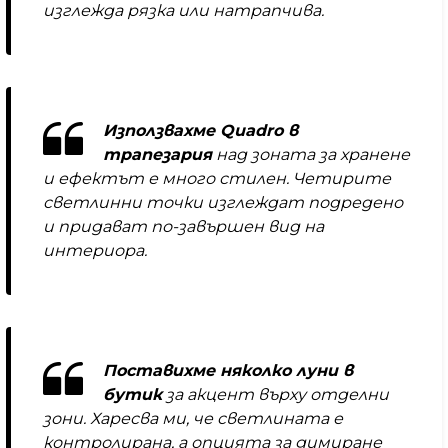
изглежда рязка или натрапчива.
Използвахме Quadro в
трапезария
над зоната за хранене
и ефектът е много стилен. Четирите
светлинни точки изглеждат подредено
и придават по-завършен вид на
интериора.
Поставихме няколко луни в
бутик
за акцент върху отделни
зони. Харесва ми, че светлината е
контролирана, а опцията за димиране