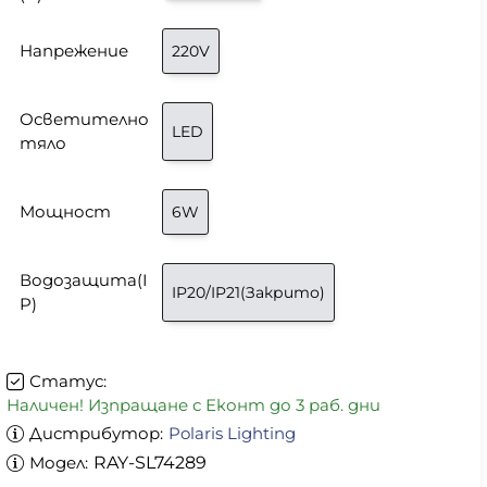
Напрежение
220V
Осветително
LED
тяло
Мощност
6W
Водозащита(I
IP20/IP21(Закрито)
P)
Статус:
Наличен! Изпращане с Еконт до 3 раб. дни
Дистрибутор:
Polaris Lighting
Модел:
RAY-SL74289