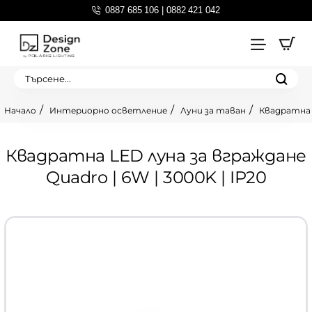
0887 685 106 | 0882 421 042
Търсене...
Интериорно осветление
Луни за таван
Квадратна L
home
Квадратна LED луна за вграждане
Quadro | 6W | 3000K | IP20