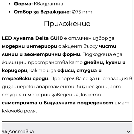
Форма:
Квадратна
Отвор за вграждане:
Ø75 mm
Приложение
LED луната Delta GU10
е отличен избор за
модерни интериори
с акцент върху
чисти
линии и геометрични форми
. Подходяща е за
жилищни пространства като
дневни, кухни и
коридори
, както и за
офиси, студиа и
търговски среди
. Препоръчва се за инсталация в
дизайнерски апартаменти, бизнес зони, арт
студия и модерни заведения, където
симетрията и визуалната подреденост
имат
ключова роля.
Доставка