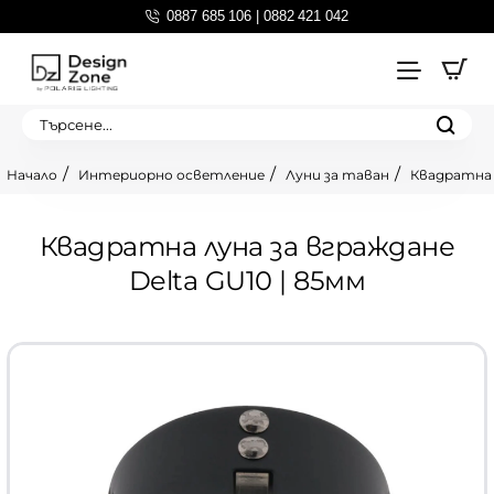
0887 685 106 | 0882 421 042
Търсене...
Интериорно осветление
Луни за таван
Квадратна л
home
Квадратна луна за вграждане
Delta GU10 | 85мм