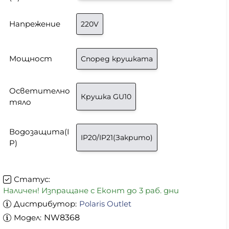
Напрежение
220V
Мощност
Според крушката
Осветително
Крушка GU10
тяло
Водозащита(I
IP20/IP21(Закрито)
P)
Статус:
Наличен! Изпращане с Еконт до 3 раб. дни
Дистрибутор:
Polaris Outlet
Модел:
NW8368