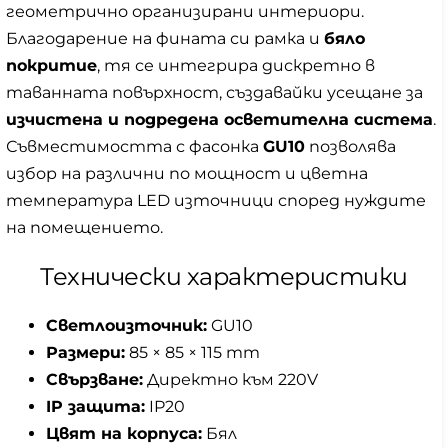
геометрично организирани интериори.
Благодарение на фината си рамка и
бяло
покритие
, тя се интегрира дискретно в
таванната повърхност, създавайки усещане за
изчистена и подредена осветителна система
.
Съвместимостта с фасонка
GU10
позволява
избор на различни по мощност и цветна
температура LED източници според нуждите
на помещението.
Технически характеристики
Светлоизточник:
GU10
Размери:
85 × 85 × 115 mm
Свързване:
Директно към 220V
IP защита:
IP20
Цвят на корпуса:
Бял