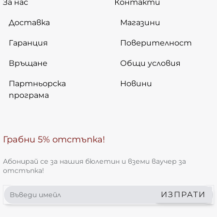
За нас
Контакти
Доставка
Магазини
Гаранция
Поверителност
Връщане
Общи условия
Партньорска
Новини
програма
Грабни 5% отстъпка!
Абонирай се за нашия бюлетин и вземи ваучер за
отстъпка!
Въведи
ИЗПРАТИ
имейл