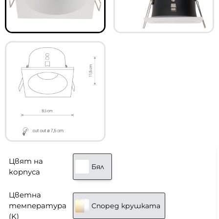
Цвят на
Бял
корпуса
Цветна
температура
Според крушката
(K)