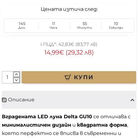
Цената изтича след:
145
11
55
09
Дни
Часа
Минути
Секунди
42,83€ (83,77 лв)
14,99€ (29,32 лв)
КУПИ
Описание
Вградената LED луна Delta GU10
се отличава с
минималистичен дизайн
и
квадратна форма
,
която перфектно се вписва в съвременни и