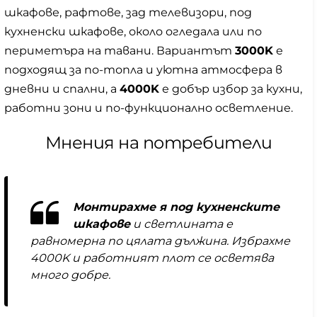
шкафове, рафтове, зад телевизори, под
кухненски шкафове, около огледала или по
периметъра на тавани. Вариантът
3000K
е
подходящ за по-топла и уютна атмосфера в
дневни и спални, а
4000K
е добър избор за кухни,
работни зони и по-функционално осветление.
Мнения на потребители
Монтирахме я под кухненските
шкафове
и светлината е
равномерна по цялата дължина. Избрахме
4000K и работният плот се осветява
много добре.