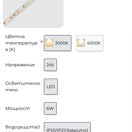
Цветна
температур
3000K
4000K
а (K)
Напрежение
24V
Осветително
LED
тяло
Мощност
6W
Водозащита(I
IP20/IP21(Закрито)