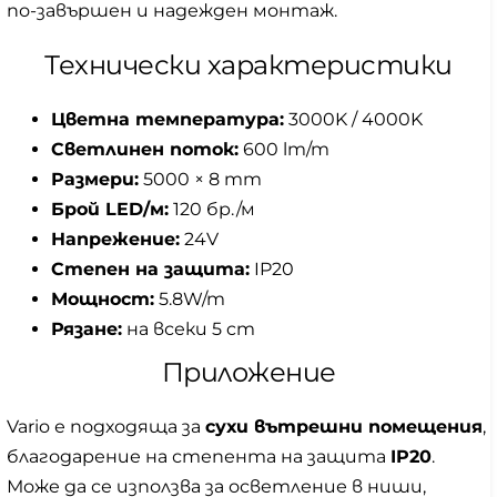
по-завършен и надежден монтаж.
Технически характеристики
Цветна температура:
3000K / 4000K
Светлинен поток:
600 lm/m
Размери:
5000 × 8 mm
Брой LED/м:
120 бр./м
Напрежение:
24V
Степен на защита:
IP20
Мощност:
5.8W/m
Рязане:
на всеки 5 cm
Приложение
Vario е подходяща за
сухи вътрешни помещения
,
благодарение на степента на защита
IP20
.
Може да се използва за осветление в ниши,