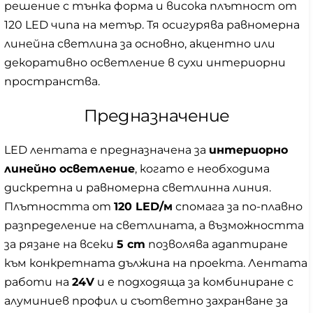
решение с тънка форма и висока плътност от
120 LED чипа на метър. Тя осигурява равномерна
линейна светлина за основно, акцентно или
декоративно осветление в сухи интериорни
пространства.
Предназначение
LED лентата е предназначена за
интериорно
линейно осветление
, когато е необходима
дискретна и равномерна светлинна линия.
Плътността от
120 LED/м
спомага за по-плавно
разпределение на светлината, а възможността
за рязане на всеки
5 cm
позволява адаптиране
към конкретната дължина на проекта. Лентата
работи на
24V
и е подходяща за комбиниране с
алуминиев профил и съответно захранване за