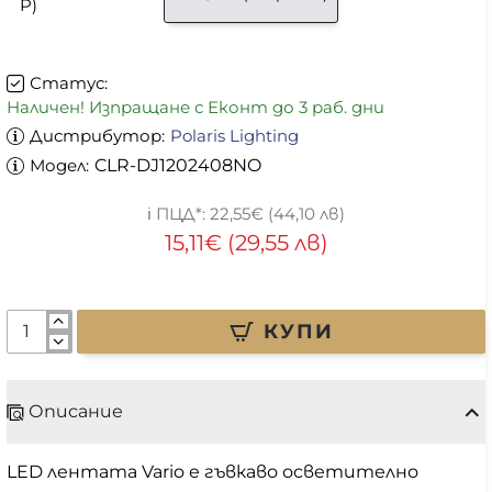
P)
Статус:
Наличен! Изпращане с Еконт до 3 раб. дни
Дистрибутор:
Polaris Lighting
Модел:
CLR-DJ1202408NO
22,55€ (44,10 лв)
15,11€ (29,55 лв)
КУПИ
Описание
LED лентата Vario е гъвкаво осветително