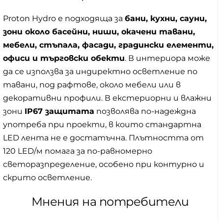
Proton Hydro е подходяща за
бани, кухни, сауни,
зони около басейни, ниши, окачени тавани,
мебели, стъпала, фасади, градински елементи,
офиси и търговски обекти
. В интериора може
да се използва за индиректно осветление по
тавани, под рафтове, около мебели или в
декоративни профили. В екстериорни и влажни
зони
IP67 защитата
позволява по-надеждна
употреба при проекти, в които стандартна
LED лента не е достатъчна. Плътността от
120 LED/м помага за по-равномерно
светоразпределение, особено при контурно и
скрито осветление.
Мнения на потребители