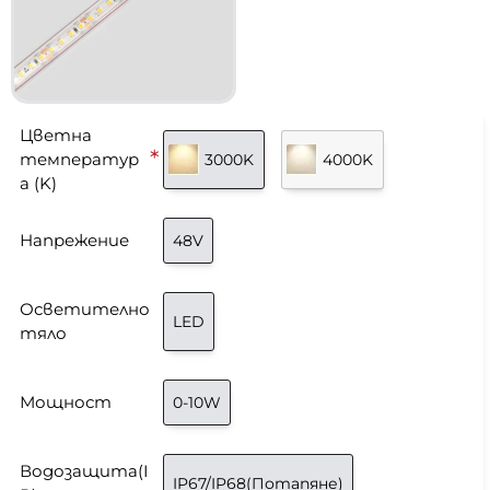
Цветна
температур
3000K
4000K
а (K)
Напрежение
48V
Осветително
LED
тяло
Мощност
0-10W
Водозащита(I
IP67/IP68(Потапяне)