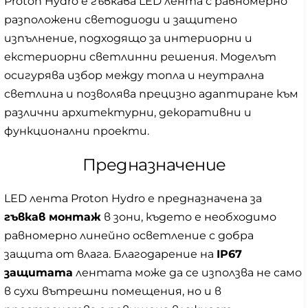
Proton Hydro е гъвкава LED лента с равномерно
разположени светодиоди и защитено
изпълнение, подходящо за интериорни и
екстериорни светлинни решения. Моделът
осигурява избор между топла и неутрална
светлина и позволява прецизно адаптиране към
различни архитектурни, декоративни и
функционални проекти.
Предназначение
LED лента Proton Hydro е предназначена за
гъвкав монтаж
в зони, където е необходимо
равномерно линейно осветление с добра
защита от влага. Благодарение на
IP67
защитата
лентата може да се използва не само
в сухи вътрешни помещения, но и в