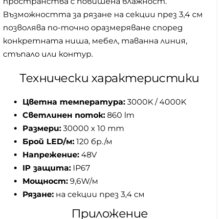
пространства с повишена влажност.
Възможността за рязане на секции през 3,4 см
позволява по-точно оразмеряване според
конкретната ниша, мебел, таванна линия,
стъпало или контур.
Технически характеристики
Цветна температура:
3000K / 4000K
Светлинен поток:
860 lm
Размери:
30000 x 10 mm
Брой LED/м:
120 бр./м
Напрежение:
48V
IP защита:
IP67
Мощност:
9,6W/м
Рязане:
на секции през 3,4 см
Приложение