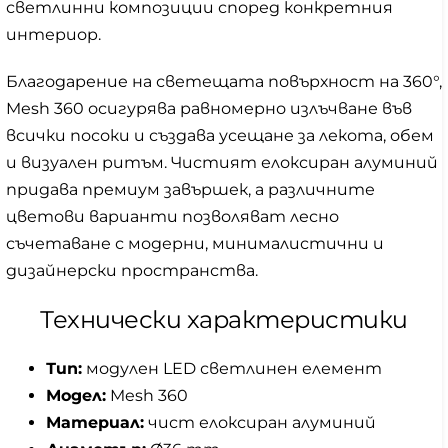
светлинни композиции според конкретния
интериор.
Благодарение на светещата повърхност на 360°,
Mesh 360 осигурява равномерно излъчване във
всички посоки и създава усещане за лекота, обем
и визуален ритъм. Чистият елоксиран алуминий
придава премиум завършек, а различните
цветови варианти позволяват лесно
съчетаване с модерни, минималистични и
дизайнерски пространства.
Технически характеристики
Тип:
модулен LED светлинен елемент
Модел:
Mesh 360
Материал:
чист елоксиран алуминий