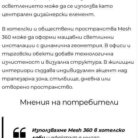
осветлението може да се използва като
централен дизайнерски елемент.
В хотелски и обществени пространства Mesh
360 може да оформи мащабни светлинни
инсталации с динамична геометрия. В офиси и
търговски обекти добавя технологична
изчистеност и визуална структура. В жилищни
интериори създава индивидуален акцент над
трапезарна зона, стълбище, дневна или
отворено пространство.
Мнения на потребители
Използвахме Mesh 360 в хотелско
лоби
и ефектът е много