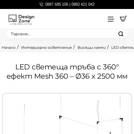
0887 685 106 | 0882 421 042
Търсене...
Интериорно осветление
Висящи лампи
LED светещ
home
LED светеща тръба с 360°
ефект Mesh 360 – Ø36 x 2500 мм