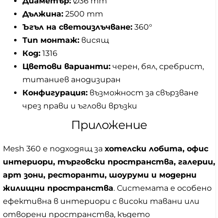
Диаметър:
Ø36 mm
Дължина:
2500 mm
Ъгъл на светоизлъчване:
360°
Тип монтаж:
висящ
Код:
1316
Цветови варианти:
черен, бял, сребрист,
титаниев анодизиран
Конфигурация:
възможност за свързване
чрез прави и ъглови връзки
Приложение
Mesh 360 е подходящ за
хотелски лобита, офис
интериори, търговски пространства, галерии,
арт зони, ресторанти, шоуруми и модерни
жилищни пространства
. Системата е особено
ефективна в интериори с високи тавани или
отворени пространства, където