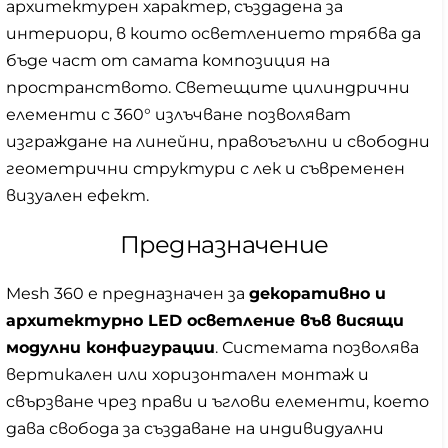
архитектурен характер, създадена за
интериори, в които осветлението трябва да
бъде част от самата композиция на
пространството. Светещите цилиндрични
елементи с 360° излъчване позволяват
изграждане на линейни, правоъгълни и свободни
геометрични структури с лек и съвременен
визуален ефект.
Предназначение
Mesh 360 е предназначен за
декоративно и
архитектурно LED осветление във висящи
модулни конфигурации
. Системата позволява
вертикален или хоризонтален монтаж и
свързване чрез прави и ъглови елементи, което
дава свобода за създаване на индивидуални