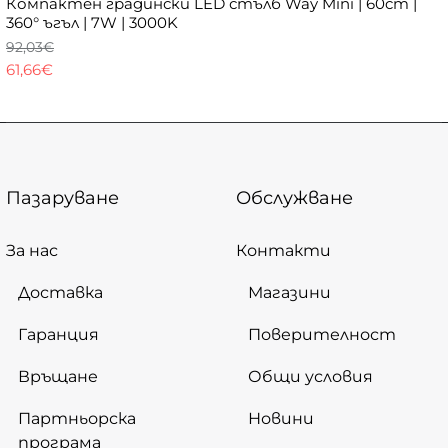
Компактен градински LED стълб Way Mini | 60cm |
360° ъгъл | 7W | 3000K
92,03€
61,66€
Пазаруване
Обслужване
За нас
Контакти
Доставка
Магазини
Гаранция
Поверителност
Връщане
Общи условия
Партньорска
Новини
програма