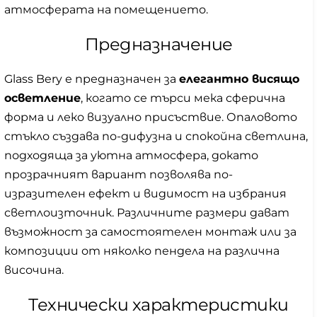
атмосферата на помещението.
Предназначение
Glass Bery е предназначен за
елегантно висящо
осветление
, когато се търси мека сферична
форма и леко визуално присъствие. Опаловото
стъкло създава по-дифузна и спокойна светлина,
подходяща за уютна атмосфера, докато
прозрачният вариант позволява по-
изразителен ефект и видимост на избрания
светлоизточник. Различните размери дават
възможност за самостоятелен монтаж или за
композиции от няколко пендела на различна
височина.
Технически характеристики