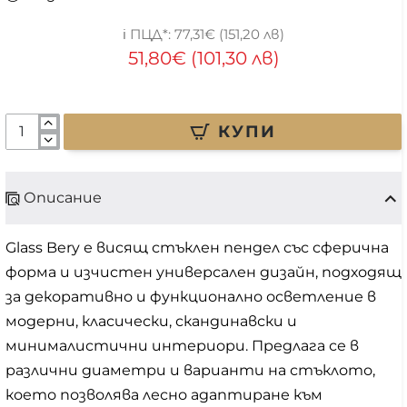
77,31€ (151,20 лв)
51,80€ (101,30 лв)
КУПИ
Описание
Glass Bery е висящ стъклен пендел със сферична
форма и изчистен универсален дизайн, подходящ
за декоративно и функционално осветление в
модерни, класически, скандинавски и
минималистични интериори. Предлага се в
различни диаметри и варианти на стъклото,
което позволява лесно адаптиране към