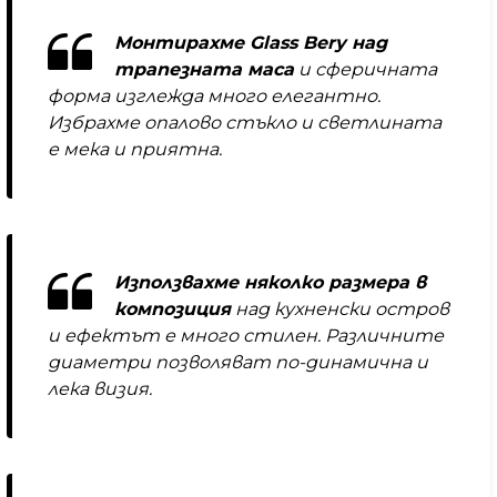
Монтирахме Glass Bery над
трапезната маса
и сферичната
форма изглежда много елегантно.
Избрахме опалово стъкло и светлината
е мека и приятна.
Използвахме няколко размера в
композиция
над кухненски остров
и ефектът е много стилен. Различните
диаметри позволяват по-динамична и
лека визия.