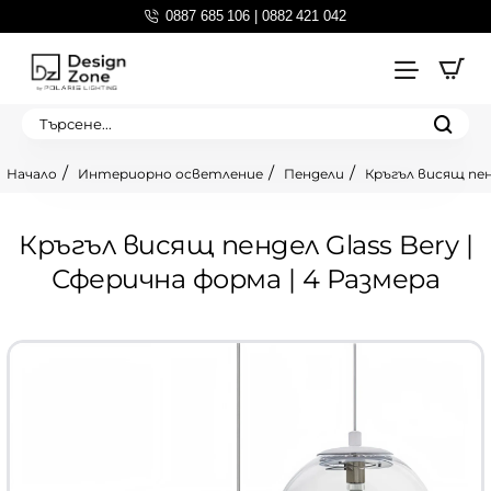
0887 685 106 | 0882 421 042
Търсене...
Интериорно осветление
Пендели
Кръгъл висящ пенд
home
Кръгъл висящ пендел Glass Bery |
Сферична форма | 4 Размера