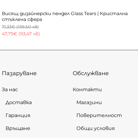
Висящ дизайнерски пендел Glass Tears | Кристална
стъклена сфера
71,33€ (139,50 лв)
47,79€ (93,47 лв)
Пазаруване
Обслужване
За нас
Контакти
Доставка
Магазини
Гаранция
Поверителност
Връщане
Общи условия