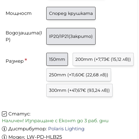
Мощност
Според крушката
Водозащита(I
IP20/IP21(Закрито)
P)
150mm
200mm
(+7,73€ (15,12 лв))
Размер
250mm
(+11,60€ (22,68 лв))
300mm
(+47,67€ (93,24 лв))
Статус:
Наличен! Изпращане с Еконт до 3 раб. дни
Дистрибутор:
Polaris Lighting
Модел:
LW-PD-HLB25