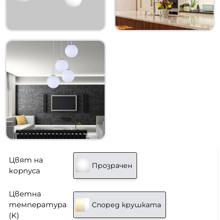
Цвят на
Прозрачен
корпуса
Цветна
температура
Според крушката
(K)