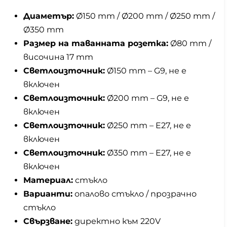
Диаметър:
Ø150 mm / Ø200 mm / Ø250 mm /
Ø350 mm
Размер на таванната розетка:
Ø80 mm /
височина 17 mm
Светлоизточник:
Ø150 mm – G9, не е
включен
Светлоизточник:
Ø200 mm – G9, не е
включен
Светлоизточник:
Ø250 mm – E27, не е
включен
Светлоизточник:
Ø350 mm – E27, не е
включен
Материал:
стъкло
Варианти:
опалово стъкло / прозрачно
стъкло
Свързване:
директно към 220V