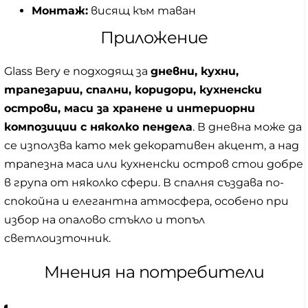
Монтаж:
висящ към таван
Приложение
Glass Bery е подходящ за
дневни, кухни,
трапезарии, спални, коридори, кухненски
острови, маси за хранене и интериорни
композиции с няколко пендела
. В дневна може да
се използва като мек декоративен акцент, а над
трапезна маса или кухненски остров стои добре
в група от няколко сфери. В спалня създава по-
спокойна и елегантна атмосфера, особено при
избор на опалово стъкло и топъл
светлоизточник.
Мнения на потребители