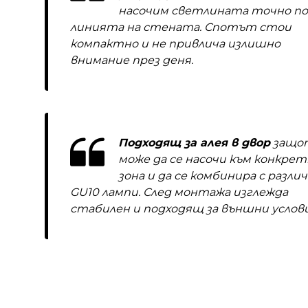
насочим светлината точно по
линията на стената. Спотът стои
компактно и не привлича излишно
внимание през деня.
Подходящ за алея в двор
защо
може да се насочи към конкрет
зона и да се комбинира с разли
GU10 лампи. След монтажа изглежда
стабилен и подходящ за външни услови