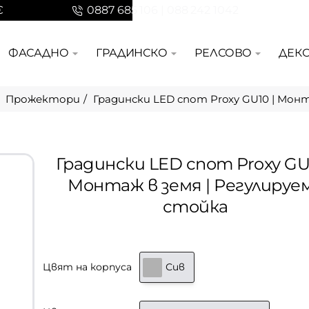
€
0887 685 106 | 088 242 1042
ФАСАДНО
ГРАДИНСКО
РЕЛСОВО
ДЕК
Прожектори
Градински LED спот Proxy GU10 | Монт
Градински LED спот Proxy GU1
Монтаж в земя | Регулируе
стойка
Цвят на корпуса
Сив