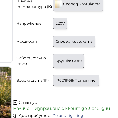
Цветна
Според крушката
температура (K)
Напрежение
220V
Мощност
Според крушката
Осветително
Крушка GU10
тяло
-33%
Водозащита(IP)
IP67/IP68(Потапяне)
Статус:
Наличен! Изпращане с Еконт до 3 раб. дни
Дистрибутор:
Polaris Lighting