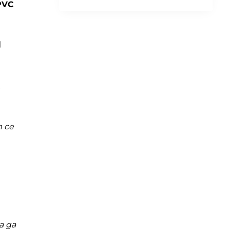
PVC
и
 се
а да