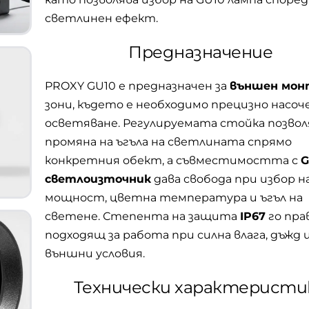
светлинен ефект.
Предназначение
PROXY GU10 е предназначен за
външен мо
зони, където е необходимо прецизно насоч
осветяване. Регулируемата стойка позвол
промяна на ъгъла на светлината спрямо
конкретния обект, а съвместимостта с
G
светлоизточник
дава свобода при избор н
мощност, цветна температура и ъгъл на
светене. Степента на защита
IP67
го пра
подходящ за работа при силна влага, дъжд 
външни условия.
Технически характеристи