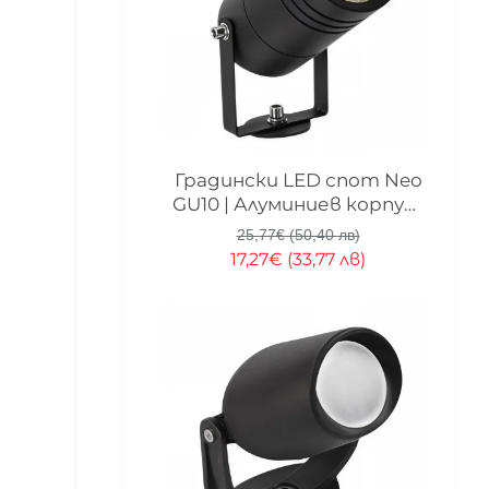
-33%
Градински LED спот Neo
GU10 | Алуминиев корпус |
IP65 | 2700K
25,77€ (50,40 лв)
17,27€ (33,77 лв)