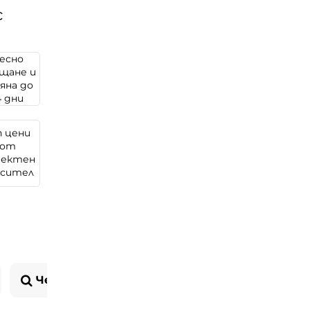
с
есно
щане и
яна до
4 дни
п цени
от
ректен
осител
Често задавани въпроси