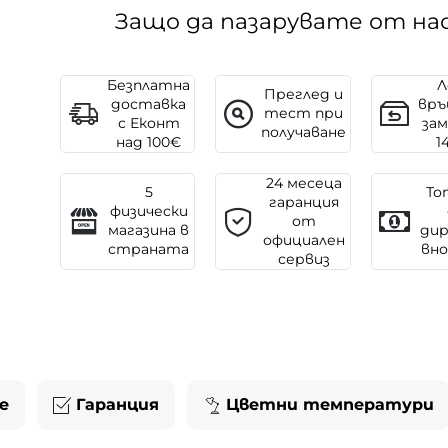
Защо да пазарувате от на
Безплатна
Л
Преглед и
доставка
връ
тест при
с Еконт
зам
получаване
над 100€
1
24 месеца
5
То
гаранция
физически
от
магазина в
ди
официален
страната
вн
сервиз
е
Гаранция
Цветни температури