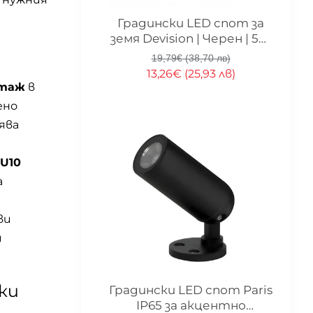
-33%
Градински LED спот за
земя Devision | Черен | 5W
| 3000K | IP65
19,79€ (38,70 лв)
13,26€ (25,93 лв)
нтаж
в
ено
ява
U10
а
ви
и
ки
-33%
Градински LED спот Paris
IP65 за акцентно