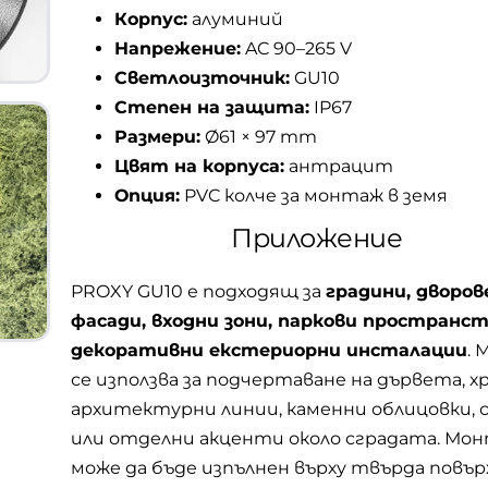
Корпус:
алуминий
Напрежение:
AC 90–265 V
Светлоизточник:
GU10
Степен на защита:
IP67
Размери:
Ø61 × 97 mm
Цвят на корпуса:
антрацит
Опция:
PVC колче за монтаж в земя
Приложение
PROXY GU10 е подходящ за
градини, дворове
фасади, входни зони, паркови пространст
декоративни екстериорни инсталации
. 
се използва за подчертаване на дървета, х
архитектурни линии, каменни облицовки,
или отделни акценти около сградата. М
може да бъде изпълнен върху твърда повъ