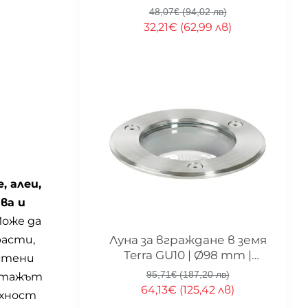
осветление
48,07€ (94,02 лв)
32,21€ (62,99 лв)
, алеи,
ва и
Може да
-33%
расти,
Луна за вграждане в земя
Terra GU10 | Ø98 mm |
 стени
Неръждаема стомана
95,71€ (187,20 лв)
онтажът
64,13€ (125,42 лв)
рхност