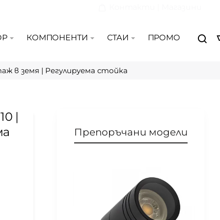
Контакти | Магазини
ОР
КОМПОНЕНТИ
СТАИ
ПРОМО
аж в земя | Регулируема стойка
0 |
ма
Препоръчани модели