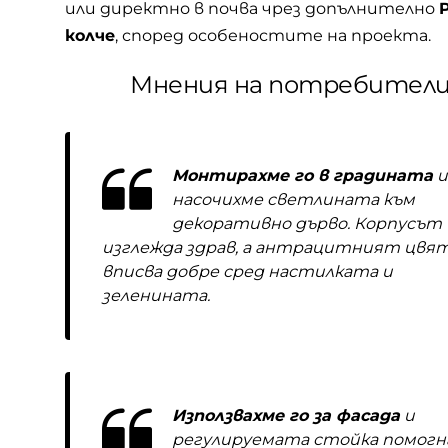
или директно в почва чрез допълнително
колче
, според особеностите на проекта.
Мнения на потребител
Монтирахме го в градината
и
насочихме светлината към
декоративно дърво. Корпусът
изглежда здрав, а антрацитният цвят
вписва добре сред настилката и
зеленината.
Използвахме го за фасада
и
регулируемата стойка помогн