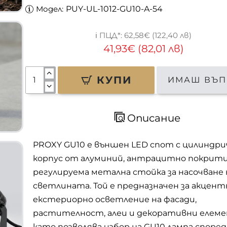
Модел:
PUY-UL-1012-GU10-A-54
62,58€ (122,40 лв)
41,93€ (82,01 лв)
КУПИ
ИМАШ ВЪП
Описание
PROXY GU10 е външен LED спот с цилиндри
корпус от алуминий, антрацитно покрити
регулируема метална стойка за насочване 
светлината. Той е предназначен за акцент
екстериорно осветление на фасади,
растителност, алеи и декоративни елеме
като позволява избор на GU10 лампа споре