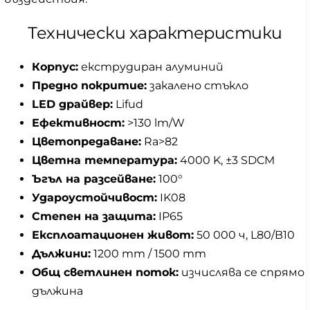
Технически характеристики
Корпус:
екструдиран алуминий
Предно покритие:
закалено стъкло
LED драйвер:
Lifud
Ефективност:
>130 lm/W
Цветопредаване:
Ra>82
Цветна температура:
4000 K, ±3 SDCM
Ъгъл на разсейване:
100°
Удароустойчивост:
IK08
Степен на защита:
IP65
Експлоатационен живот:
50 000 ч, L80/B10
Дължини:
1200 mm / 1500 mm
Общ светлинен поток:
изчислява се спрямо
дължина