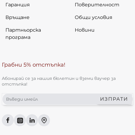
Гаранция
Поверителност
Връщане
Общи условия
Партньорска
Новини
програма
Грабни 5% отстъпка!
Абонирай се за нашия бюлетин и вземи ваучер за
отстъпка!
Въведи
ИЗПРАТИ
имейл