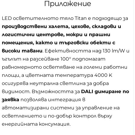
Приложение
LED осветителното тяло Titan е подходящо за
производствени халета, цехове, складови и
логистични центрове, мокри и прашни
помещения, както и търговски обекти с
високи тавани
. Ефективността над 130 lm/W и
ъгълът на разсейване 100° подпомагат
равномерното осветяване на големи работни
площи, а цветната температура 4000 K
осигурява неутрална светлина за добра
видимост. Възможността за
DALI димиране по
заявка
позволява интеграция в
автоматизирани системи за управление на
осветлението и по-добър контрол върху
енергийната консумация.