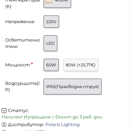
(K)
Напрежение
220V
Осветително
LED
тяло
Мощност
60W
80W
(+25,77€)
Водозащита(I
IP65(Прах/водна струя)
P)
Статус:
Наличен! Изпращане с Еконт до 3 раб. дни
Дистрибутор:
Polaris Lighting