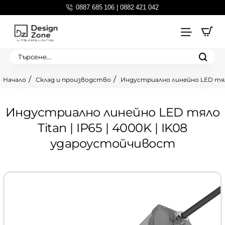
0887 685 106 | 0882 421 042
Търсене...
Склад и производство
Индустриално линейно LED тяло
home
Индустриално линейно LED тяло
Titan | IP65 | 4000K | IK08
удароустойчивост