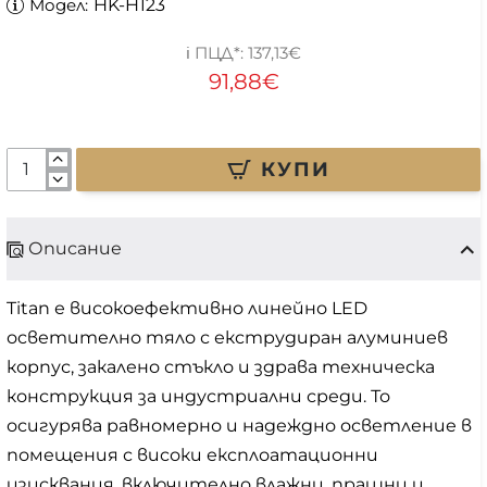
Модел:
HK-H123
137,13€
91,88€
КУПИ
Описание
Titan е високоефективно линейно LED
осветително тяло с екструдиран алуминиев
корпус, закалено стъкло и здрава техническа
конструкция за индустриални среди. То
осигурява равномерно и надеждно осветление в
помещения с високи експлоатационни
изисквания, включително влажни, прашни и