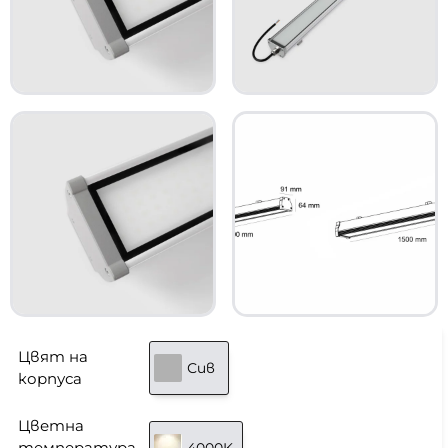
Цвят на
Сив
корпуса
Цветна
температура
4000K