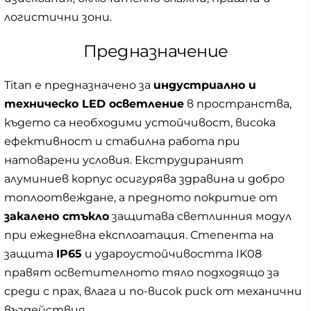
логистични зони.
Предназначение
Titan е предназначено за
индустриално и
техническо LED осветление
в пространства,
където са необходими устойчивост, висока
ефективност и стабилна работа при
натоварени условия. Екструдираният
алуминиев корпус осигурява здравина и добро
топлоотвеждане, а предното покритие от
закалено стъкло
защитава светлинния модул
при ежедневна експлоатация. Степента на
защита
IP65
и удароустойчивостта IK08
правят осветителното тяло подходящо за
среди с прах, влага и по-висок риск от механични
въздействия.