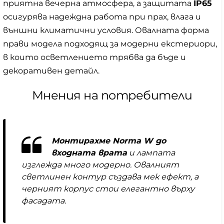
приятна вечерна атмосфера, а защитата
IP65
осигурява надеждна работа при прах, влага и
външни климатични условия. Овалната форма
прави модела подходящ за модерни екстериори,
в които осветлението трябва да бъде и
декоративен детайл.
Мнения на потребители
Монтирахме Norma W до
входната врата
и лампата
изглежда много модерно. Овалният
светлинен контур създава мек ефект, а
черният корпус стои елегантно върху
фасадата.