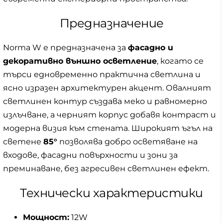
Предназначение
Norma W е предназначена за
фасадно и
декоративно външно осветление
, когато се
търси едновременно практична светлина и
ясно изразен архитектурен акцент. Овалният
светлинен контур създава меко и равномерно
излъчване, а черният корпус добавя контраст и
модерна визия към стената. Широкият ъгъл на
светене
85°
позволява добро осветяване на
входове, фасадни повърхности и зони за
преминаване, без агресивен светлинен ефект.
Технически характеристики
Мощност:
12W