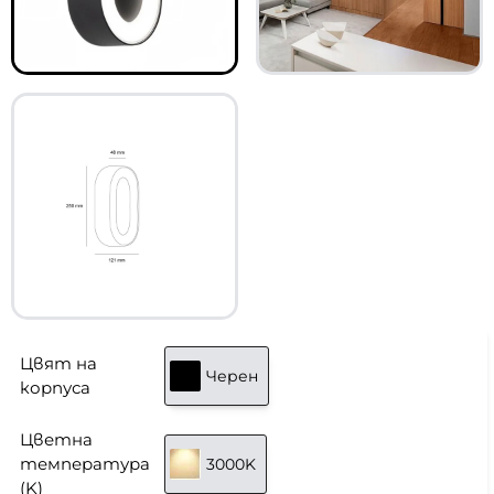
Цвят на
Черен
корпуса
Цветна
температура
3000K
(K)