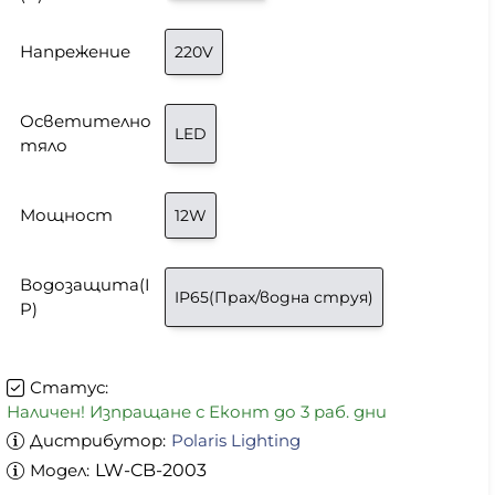
Напрежение
220V
Осветително
LED
тяло
Мощност
12W
Водозащита(I
IP65(Прах/водна струя)
P)
Статус:
Наличен! Изпращане с Еконт до 3 раб. дни
Дистрибутор:
Polaris Lighting
Модел:
LW-CB-2003