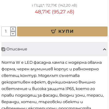
72,71€ (142,20 лв)
48,71€ (95,27 лв)
КУПИ
Описание
Norma W е LED фасадна лампа с модерна овална
форма, черен алуминиев корпус и равномерно
светещ контур. Моделът съчетава
декоративен ефект, функционално външно
осветление и висока защита IP65, което го
прави подходящ за фасади, входни зони, тераси,
веранди, хотели, търговски обекти и
съвременни екстериорни пространства.