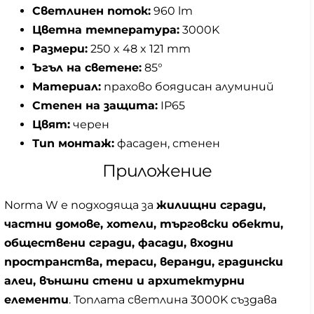
Светлинен поток:
960 lm
Цветна температура:
3000K
Размери:
250 x 48 x 121 mm
Ъгъл на светене:
85°
Материал:
прахово боядисан алуминий
Степен на защита:
IP65
Цвят:
черен
Тип монтаж:
фасаден, стенен
Приложение
Norma W е подходяща за
жилищни сгради,
частни домове, хотели, търговски обекти,
обществени сгради, фасади, входни
пространства, тераси, веранди, градински
алеи, външни стени и архитектурни
елементи
. Топлата светлина 3000K създава