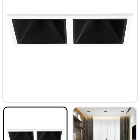
ТОП
-33%