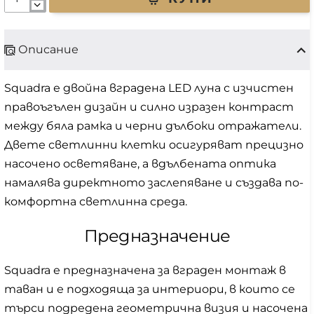
Описание
Squadra е двойна вградена LED луна с изчистен
правоъгълен дизайн и силно изразен контраст
между бяла рамка и черни дълбоки отражатели.
Двете светлинни клетки осигуряват прецизно
насочено осветяване, а вдълбената оптика
намалява директното заслепяване и създава по-
комфортна светлинна среда.
Предназначение
Squadra е предназначена за вграден монтаж в
таван и е подходяща за интериори, в които се
търси подредена геометрична визия и насочена