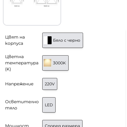
Цвят на
Бяло с черно
корпуса
Цветна
температура
3000K
(K)
Напрежение
220V
Осветително
LED
тяло
Мощност
Според размера