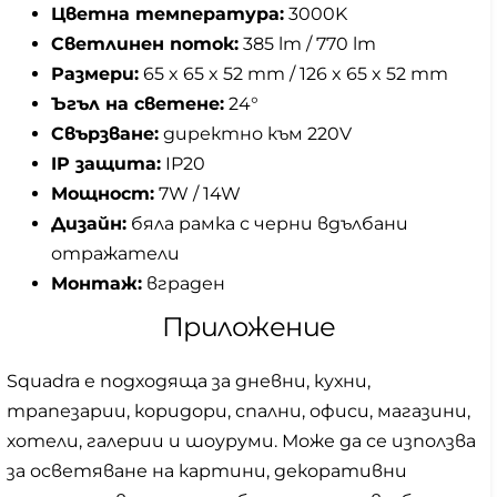
Цветна температура:
3000K
Светлинен поток:
385 lm / 770 lm
Размери:
65 x 65 x 52 mm / 126 x 65 x 52 mm
Ъгъл на светене:
24°
Свързване:
директно към 220V
IP защита:
IP20
Мощност:
7W / 14W
Дизайн:
бяла рамка с черни вдълбани
отражатели
Монтаж:
вграден
Приложение
Squadra е подходяща за дневни, кухни,
трапезарии, коридори, спални, офиси, магазини,
хотели, галерии и шоуруми. Може да се използва
за осветяване на картини, декоративни