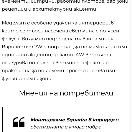
елементи, витрини, работни плотове, бар зони,
рецепции и архитектурни акценти.
Моделът е особено удачен за интериори, в
които се търси насочена светлина с по-ясен
фокус и визуално подредена таванна линия.
Вариантът 7W е подходящ за по-малки зони или
единични акценти, докато 14W версията
осигурява по-силен светлинен ефект и е
практична за по-големи пространства или
функционални зони.
Мнения на потребители
Монтирахме Squadra в коридор
и
светлината е много добре