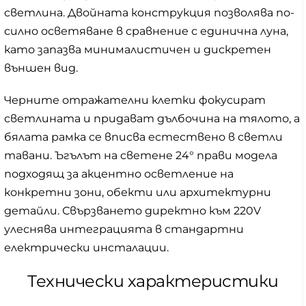
светлина. Двойната конструкция позволява по-
силно осветяване в сравнение с единична луна,
като запазва минималистичен и дискретен
външен вид.
Черните отражателни клетки фокусират
светлината и придават дълбочина на тялото, а
бялата рамка се вписва естествено в светли
тавани. Ъгълът на светене 24° прави модела
подходящ за акцентно осветление на
конкретни зони, обекти или архитектурни
детайли. Свързването директно към 220V
улеснява интеграцията в стандартни
електрически инсталации.
Технически характеристики