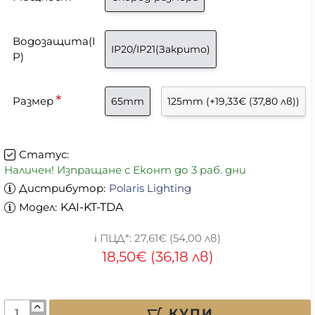
Водозащита(I
IP20/IP21(Закрито)
P)
Размер
65mm
125mm
(+19,33€ (37,80 лв))
Статус:
Наличен! Изпращане с Еконт до 3 раб. дни
Дистрибутор:
Polaris Lighting
Модел:
KAI-KT-TDA
27,61€ (54,00 лв)
18,50€ (36,18 лв)
КУПИ