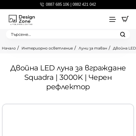
0887 685 106 | 0882 421 042
Търсене...
Интериорно осветление
Луни за таван
Двойна LED 
home
Двойна LED луна за вграждане
Squadra | 3000K | Черен
рефлектор