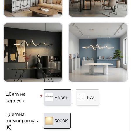
Цвят на
Черен
Бял
корпуса
Цветна
температура
3000K
(K)