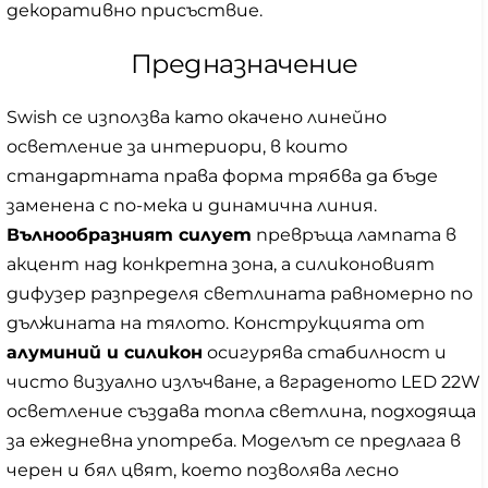
декоративно присъствие.
Предназначение
Swish се използва като окачено линейно
осветление за интериори, в които
стандартната права форма трябва да бъде
заменена с по-мека и динамична линия.
Вълнообразният силует
превръща лампата в
акцент над конкретна зона, а силиконовият
дифузер разпределя светлината равномерно по
дължината на тялото. Конструкцията от
алуминий и силикон
осигурява стабилност и
чисто визуално излъчване, а вграденото LED 22W
осветление създава топла светлина, подходяща
за ежедневна употреба. Моделът се предлага в
черен и бял цвят, което позволява лесно