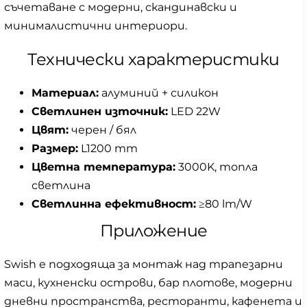
съчетаване с модерни, скандинавски и
минималистични интериори.
Технически характеристики
Материал:
алуминий + силикон
Светлинен източник:
LED 22W
Цвят:
черен / бял
Размер:
L1200 mm
Цветна температура:
3000K, топла
светлина
Светлинна ефективност:
≥80 lm/W
Приложение
Swish е подходяща за монтаж над трапезарни
маси, кухненски острови, бар плотове, модерни
дневни пространства, ресторанти, кафенета и