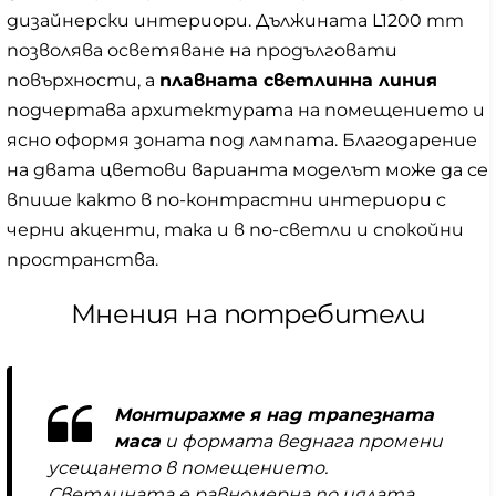
дизайнерски интериори. Дължината L1200 mm
позволява осветяване на продълговати
повърхности, а
плавната светлинна линия
подчертава архитектурата на помещението и
ясно оформя зоната под лампата. Благодарение
на двата цветови варианта моделът може да се
впише както в по-контрастни интериори с
черни акценти, така и в по-светли и спокойни
пространства.
Мнения на потребители
Монтирахме я над трапезната
маса
и формата веднага промени
усещането в помещението.
Светлината е равномерна по цялата