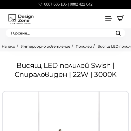
0887 685 106 | 0882 421 042
Търсене...
Интериорно осветление
Полилеи
Висящ LED полиле
home
Висящ LED полилей Swish |
Спираловиден | 22W | 3000K