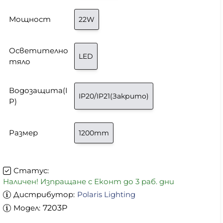
Мощност
22W
Осветително
LED
тяло
Водозащита(I
IP20/IP21(Закрито)
P)
Размер
1200mm
Статус:
Наличен! Изпращане с Еконт до 3 раб. дни
Дистрибутор:
Polaris Lighting
Модел:
7203P