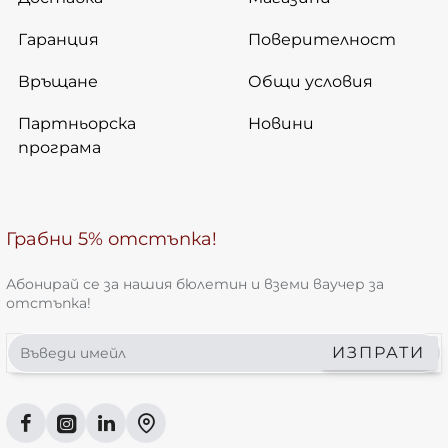
Гаранция
Поверителност
Връщане
Общи условия
Партньорска
Новини
програма
Грабни 5% отстъпка!
Абонирай се за нашия бюлетин и вземи ваучер за
отстъпка!
Въведи
ИЗПРАТИ
имейл