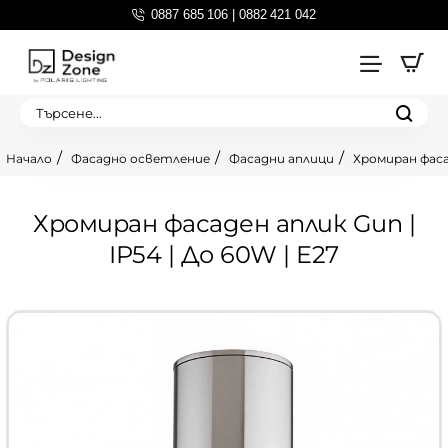
0887 685 106 | 0882 421 042
Търсене...
Фасадно осветление
Фасадни аплици
Хромиран фасад
home
Хромиран фасаден аплик Gun |
IP54 | До 60W | E27