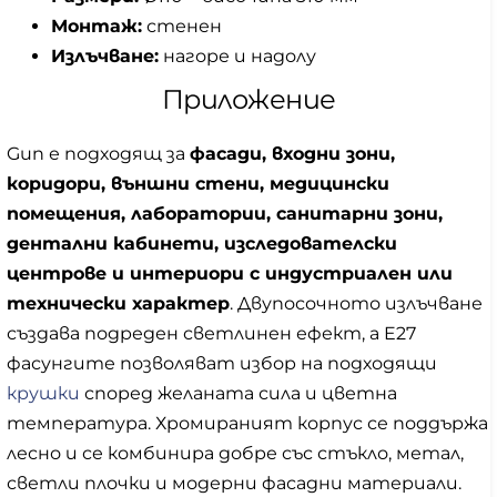
Монтаж:
стенен
Излъчване:
нагоре и надолу
Приложение
Gun е подходящ за
фасади, входни зони,
коридори, външни стени, медицински
помещения, лаборатории, санитарни зони,
дентални кабинети, изследователски
центрове и интериори с индустриален или
технически характер
. Двупосочното излъчване
създава подреден светлинен ефект, а E27
фасунгите позволяват избор на подходящи
крушки
според желаната сила и цветна
температура. Хромираният корпус се поддържа
лесно и се комбинира добре със стъкло, метал,
светли плочки и модерни фасадни материали.