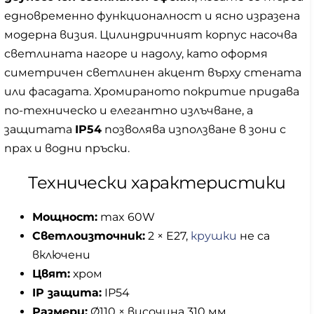
едновременно функционалност и ясно изразена
модерна визия. Цилиндричният корпус насочва
светлината нагоре и надолу, като оформя
симетричен светлинен акцент върху стената
или фасадата. Хромираното покритие придава
по-техническо и елегантно излъчване, а
защитата
IP54
позволява използване в зони с
прах и водни пръски.
Технически характеристики
Мощност:
max 60W
Светлоизточник:
2 × E27,
крушки
не са
включени
Цвят:
хром
IP защита:
IP54
Размери:
Ø110 × височина 310 мм