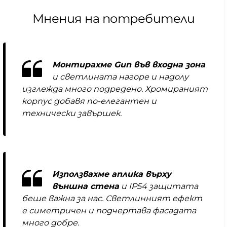
Мнения на потребители
Монтирахме Gun във входна зона
и светлината нагоре и надолу
изглежда много подредено. Хромираният
корпус добавя по-елегантен и
технически завършек.
Използвахме аплика върху
външна стена
и IP54 защитата
беше важна за нас. Светлинният ефект
е симетричен и подчертава фасадата
много добре.