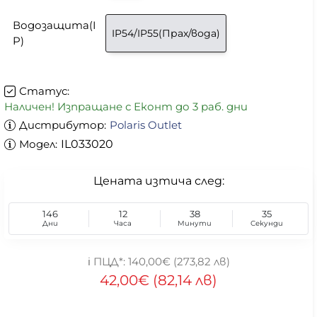
Водозащита(I
IP54/IP55(Прах/вода)
P)
Статус:
Наличен! Изпращане с Еконт до 3 раб. дни
Дистрибутор:
Polaris Outlet
Модел:
IL033020
Цената изтича след:
146
12
38
35
Дни
Часа
Минути
Секунди
140,00€ (273,82 лв)
42,00€ (82,14 лв)