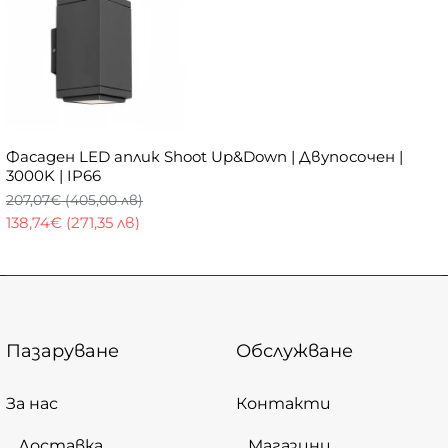
Фасаден LED аплик Shoot Up&Down | Двупосочен |
3000K | IP66
207,07€ (405,00 лв)
138,74€ (271,35 лв)
Пазаруване
Обслужване
За нас
Контакти
Доставка
Магазини