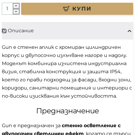
КУПИ
Описание
Gun е стенен аплик с хромиран цилиндричен
корпус и двупосочно излъчване нагоре и надолу.
Моделът комбинира изчистена индустриална
визия, стабилна конструкция и защита IP54,
което го прави подходящ за фасади, входни зони,
коридори, санитарни помещения и интериори с
по-високи изисквания към устойчивостта.
Предназначение
Gun е предназначен за
стенно осветление с
двупосочен светлинен ефект
, когато се търси