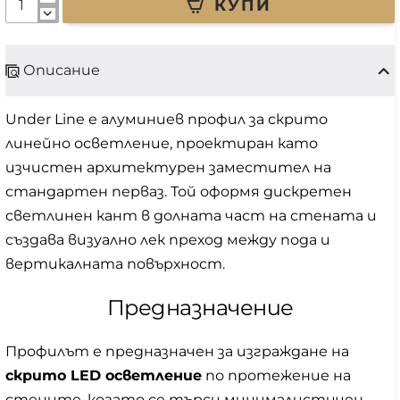
КУПИ
Описание
Under Line е алуминиев профил за скрито
линейно осветление, проектиран като
изчистен архитектурен заместител на
стандартен перваз. Той оформя дискретен
светлинен кант в долната част на стената и
създава визуално лек преход между пода и
вертикалната повърхност.
Предназначение
Профилът е предназначен за изграждане на
скрито LED осветление
по протежение на
стените, когато се търси минималистичен