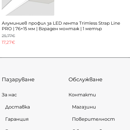
Алуминиев профил за LED лента Trimless Strap Line
PRO | 76×15 мм | Вграден монтаж | 1 метър
25,77€
17,27€
Пазаруване
Обслужване
За нас
Контакти
Доставка
Магазини
Гаранция
Поверителност