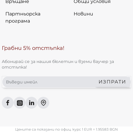
Връщане
Общи условия
Партньорска
Новини
програма
Грабни 5% отстъпка!
Абонирай се за нашия бюлетин и вземи ваучер за
отстъпка!
Въведи
ИЗПРАТИ
имейл
Цените са показани по офиц. курс 1 EUR = 1.95583 BGN