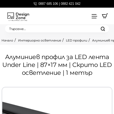
0887 685 106 | 0882 421 042
Търсене...
Интериорно осветление
LED профили
Алуминиев пр
home
Алуминиев профил за LED лента
Under Line | 87×17 мм | Скрито LED
осветление | 1 метър