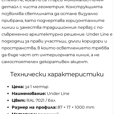
детайл с чиста геометрия. Конструкцията
позволява светлината да остане визуално
прибрана, като подчертава хоризонталните
линии и замества традиционния перваз с по-
съвременно архитектурно решение. Under Line е
подходящ за прави участъци, дълги коридори и
пространства, в които осветлението трябва
да бъде част от интериорната линия, а не
самостоятелен декоративен акцент.
Технически характеристики
Цена:
за 1 метър
Наименование:
Under Line
Цвят:
RAL 7021 / бял
Размер на профила:
87 × 17 × 1000 mm