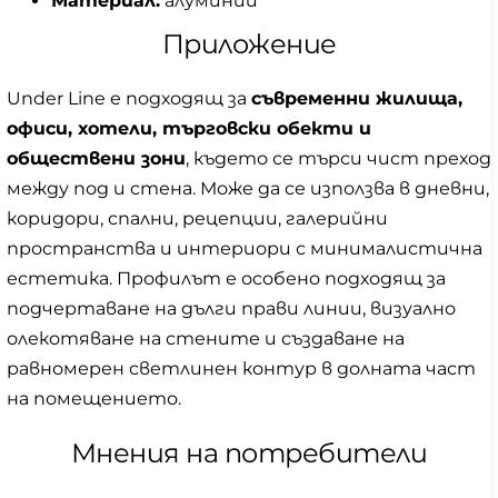
Материал:
алуминий
Приложение
Under Line е подходящ за
съвременни жилища,
офиси, хотели, търговски обекти и
обществени зони
, където се търси чист преход
между под и стена. Може да се използва в дневни,
коридори, спални, рецепции, галерийни
пространства и интериори с минималистична
естетика. Профилът е особено подходящ за
подчертаване на дълги прави линии, визуално
олекотяване на стените и създаване на
равномерен светлинен контур в долната част
на помещението.
Мнения на потребители