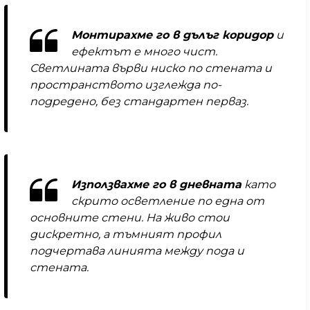
Монтирахме го в дълъг коридор
и
ефектът е много чист.
Светлината върви ниско по стената и
пространството изглежда по-
подредено, без стандартен перваз.
Използвахме го в дневната
като
скрито осветление по една от
основните стени. На живо стои
дискретно, а тъмният профил
подчертава линията между пода и
стената.