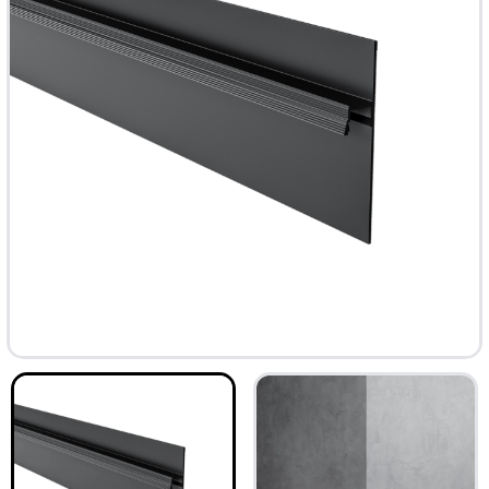
ТОП
-33%