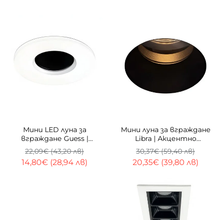
-33%
ТОП
-33%
Мини LED луна за
Мини луна за вграждане
вграждане Guess |
Libra | Акцентно
Aкцентно осветление |
осветление | GU10
22,09€ (43,20 лв)
30,37€ (59,40 лв)
3W | 3000K
14,80€ (28,94 лв)
20,35€ (39,80 лв)