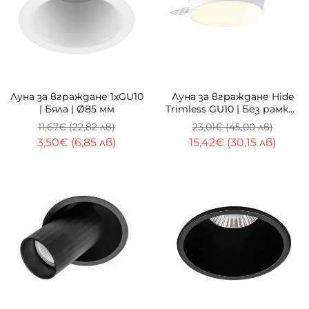
-70%
ТОП
-33%
Луна за вграждане 1xGU10
Луна за вграждане Hide
| Бяла | Ø85 мм
Trimless GU10 | Без рамка |
Ø62 мм
11,67€ (22,82 лв)
23,01€ (45,00 лв)
3,50€ (6,85 лв)
15,42€ (30,15 лв)