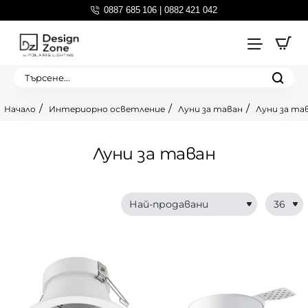
0887 685 106 | 0882 421 042
Търсене...
Интериорно осветление
Луни за таван
Луни за тав
home
Луни за таван