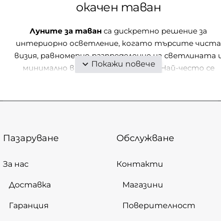
окачен таван
Луните за таван
са дискретно решение за
интериорно осветление, когато търсите чиста
визия, равномерно разпределение на светлината 
минимално визуално присъствие. Най-често се
използват при окачени тавани, гипсокартонени
конструкции, коридори, кухни, дневни, бани, офиси 
търговски пространства.
В DesignZone.bg ще откриете луни за вграждане,
Пазаруване
Обслужване
LED лунички, спотове за вграждане, фиксирани и
насочваеми модели, както и варианти с различна
За нас
форма и приложение. Категорията е подходяща
Контакти
както за ново строителство и цялостен ремонт
Доставка
Магазини
така и за обновяване на съществуващо
осветление в домове, офиси, магазини и обекти в
Гаранция
Поверителност
България.