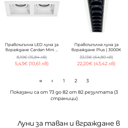
ТОП
-33%
-33%
Правоъгълна LED луна за
Правоъгълна луна за
вграждане Cardan Mini &
вграждане Plus | 3000K
Double | Черна/Бяла
8,10€ (15,84 лв)
33,13€ (64,80 лв)
5,43€ (10,61 лв)
22,20€ (43,42 лв)
1
2
3
Показани са от 73 до 82 от 82 резултата (3
страници)
Луни за таван и вграждане в