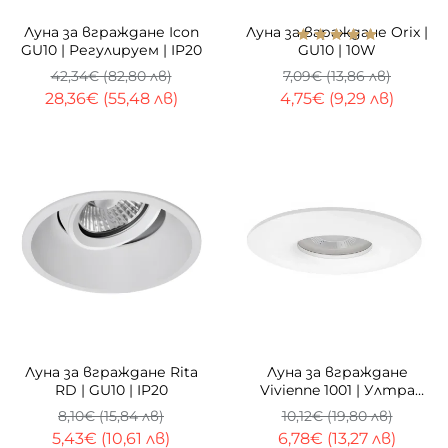
ТОП
-33%
ТОП
-33%
Луна за вграждане Icon
Луна за вграждане Orix |
GU10 | Регулируем | IP20
GU10 | 10W
42,34€ (82,80 лв)
7,09€ (13,86 лв)
28,36€ (55,48 лв)
4,75€ (9,29 лв)
ТОП
-33%
-33%
Луна за вграждане Rita
Луна за вграждане
RD | GU10 | IP20
Vivienne 1001 | Ултра
тънка | GU10
8,10€ (15,84 лв)
10,12€ (19,80 лв)
5,43€ (10,61 лв)
6,78€ (13,27 лв)