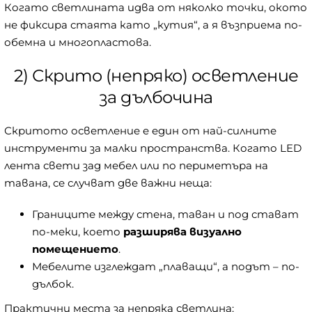
Когато светлината идва от няколко точки, окото
не фиксира стаята като „кутия“, а я възприема по-
обемна и многопластова.
2) Скрито (непряко) осветление
за дълбочина
Скритото осветление е един от най-силните
инструменти за малки пространства. Когато LED
лента свети зад мебел или по периметъра на
тавана, се случват две важни неща:
Границите между стена, таван и под стават
по-меки, което
разширява визуално
помещението
.
Мебелите изглеждат „плаващи“, а подът – по-
дълбок.
Практични места за непряка светлина: