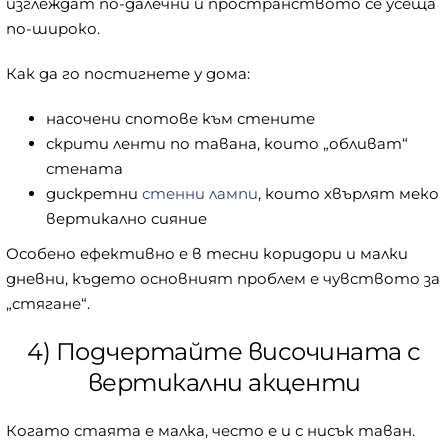
изглеждат по-далечни и пространството се усеща
по-широко.
Как да го постигнете у дома:
насочени спотове към стените
скрити ленти по тавана, които „обливат“
стената
дискретни
стенни лампи
, които хвърлят меко
вертикално сияние
Особено ефективно е в тесни коридори и малки
дневни, където основният проблем е чувството за
„стягане“.
4) Подчертайте височината с
вертикални акценти
Когато стаята е малка, често е и с нисък таван.