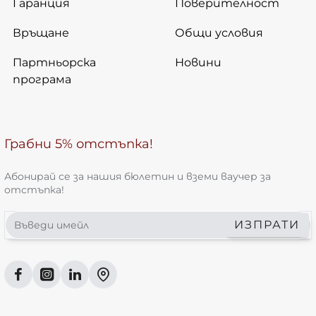
Гаранция
Поверителност
Връщане
Общи условия
Партньорска
Новини
програма
Грабни 5% отстъпка!
Абонирай се за нашия бюлетин и вземи ваучер за
отстъпка!
Въведи
ИЗПРАТИ
имейл