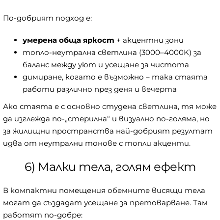
По-добрият подход е:
умерена обща яркост
+ акцентни зони
топло-неутрална светлина (3000–4000K) за
баланс между уют и усещане за чистота
димиране, когато е възможно – така стаята
работи различно през деня и вечерта
Ако стаята е с основно студена светлина, тя може
да изглежда по-„стерилна“ и визуално по-голяма, но
за жилищни пространства най-добрият резултат
идва от неутрални тонове с топли акценти.
6) Малки тела, голям ефект
В компактни помещения обемните висящи тела
могат да създадат усещане за претоварване. Там
работят по-добре: