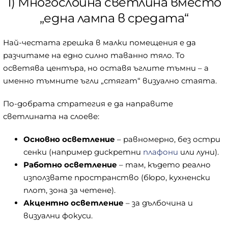
1) Многослойна светлина вместо
„една лампа в средата“
Най-честата грешка в малки помещения е да
разчитаме на едно силно таванно тяло. То
осветява центъра, но оставя ъглите тъмни – а
именно тъмните ъгли „стягат“ визуално стаята.
По-добрата стратегия е да направите
светлината на слоеве:
Основно осветление
– равномерно, без остри
сенки (например дискретни
плафони
или луни).
Работно осветление
– там, където реално
използвате пространство (бюро, кухненски
плот, зона за четене).
Акцентно осветление
– за дълбочина и
визуални фокуси.