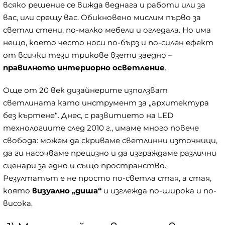
всяко решение се вижда веднага и работи или за
вас, или срещу вас. Обикновено мислим първо за
светли стени, по-малко мебели и огледала. Но има
нещо, което често носи по-бърз и по-силен ефект
от всички тези трикове взети заедно –
правилното интериорно осветление
.
Още от 20 век дизайнерите използват
светлината като инструмент за „архитектура
без къртене“. Днес, с развитието на LED
технологиите след 2010 г., имаме много повече
свобода: можем да скриваме светлинни източници,
да ги насочваме прецизно и да изграждаме различни
сценари за едно и също пространство.
Резултатът е не просто по-светла стая, а стая,
която
визуално „диша“
и изглежда по-широка и по-
висока.