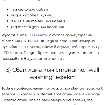
зад легло или диван
под шкафове в кухня
в ниша на таван или корниз
зад телевизор или картина
Използвайте
LED ленти
с топла до неутрална
светлина (2700–3000K), а за чисто и равномерно
излъчване ги монтирайте в
алуминиеви профили за
LED ленти
. Те едновременно охлаждат лентата и
премахват визуалните „точки“.
3) Светлина към стените: „wall
washing“ ефект
Това е професионален подход, използван от години в
галерии и хотели: осветявате стените, а не пода.
Когато стените са равномерно осветени, те