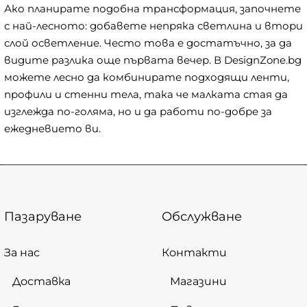
Ако планирате подобна трансформация, започнете
с най-лесното: добавете непряка светлина и втори
слой осветление. Често това е достатъчно, за да
видите разлика още първата вечер. В DesignZone.bg
можете лесно да комбинирате подходящи ленти,
профили и стенни тела, така че малката стая да
изглежда по-голяма, но и да работи по-добре за
ежедневието ви.
Пазаруване
Обслужване
За нас
Контакти
Доставка
Магазини