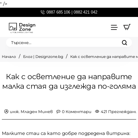
" />
0887 685 106 | 0882 421 042
Търсене...
Блог | Designzone.bg
Как с осветление да направите м
home
Как с осветление да направите
малка стая да изглежда по-голяма
инж. Младен Минев
0 Коментари
421 Преглеждани
Малките стаи са като добре подредена витрина: