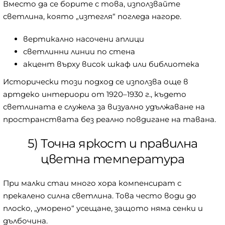
Вместо да се борите с това, използвайте
светлина, която „изтегля“ погледа нагоре.
вертикално насочени аплици
светлинни линии по стена
акцент върху висок шкаф или библиотека
Исторически този подход се използва още в
артдеко интериори от 1920–1930 г., където
светлината е служела за визуално удължаване на
пространствата без реално повдигане на тавана.
5) Точна яркост и правилна
цветна температура
При малки стаи много хора компенсират с
прекалено силна светлина. Това често води до
плоско, „уморено“ усещане, защото няма сенки и
дълбочина.