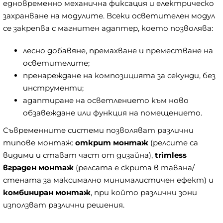
едновременно механична фиксация и електрическо
захранване на модулите. Всеки осветителен модул
се закрепва с магнитен адаптер, което позволява:
лесно добавяне, премахване и преместване на
осветителите;
пренареждане на композицията за секунди, без
инструменти;
адаптиране на осветлението към ново
обзавеждане или функция на помещението.
Съвременните системи позволяват различни
типове монтаж:
открит монтаж
(релсите са
видими и стават част от дизайна),
trimless
вграден монтаж
(релсата е скрита в тавана/
стената за максимално минималистичен ефект) и
комбиниран монтаж
, при който различни зони
използват различни решения.