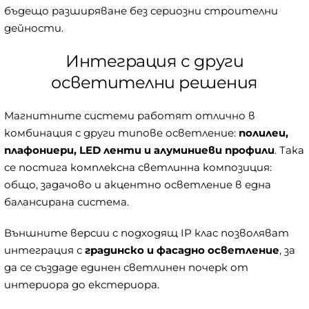
бъдещо разширяване без сериозни строителни
дейности.
Интеграция с други
осветителни решения
Магнитните системи работят отлично в
комбинация с други типове осветление:
полилеи,
плафониери, LED ленти и алуминиеви профили
. Така
се постига комплексна светлинна композиция:
общо, задачово и акцентно осветление в една
балансирана система.
Външните версии с подходящ IP клас позволяват
интеграция с
градинско и фасадно осветление
, за
да се създаде единен светлинен почерк от
интериора до екстериора.