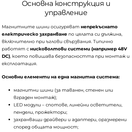
Основна конструкция и
управление
Магнитните шини осигуряват
непрекъснато
електрическо захранване
по цялата си дължина,
включително при ъглови свързвания. Типично
работят с
нисковолтови системи (например 48V
DC)
, което повишава безопасността при монтаж и
експлоатация.
Основни елементи на една магнитна система:
магнитни шини (за таванен, стенен или
вграден монтаж);
LED модули – спотове, линейни осветители,
пендели, прожектори;
захранващи драйвери и адаптери, оразмерени
според общата мощност;