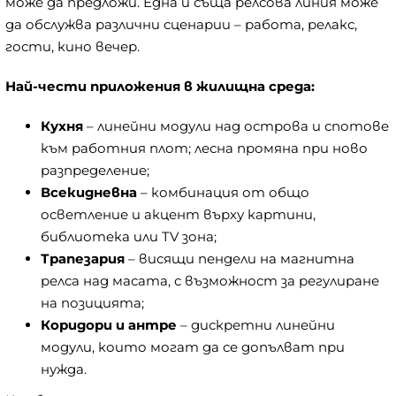
може да предложи. Една и съща релсова линия може
да обслужва различни сценарии – работа, релакс,
гости, кино вечер.
Най-чести приложения в жилищна среда:
Кухня
– линейни модули над острова и спотове
към работния плот; лесна промяна при ново
разпределение;
Всекидневна
– комбинация от общо
осветление и акцент върху картини,
библиотека или TV зона;
Трапезария
– висящи пендели на магнитна
релса над масата, с възможност за регулиране
на позицията;
Коридори и антре
– дискретни линейни
модули, които могат да се допълват при
нужда.