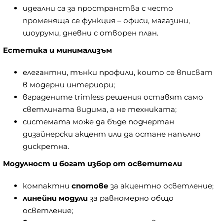
идеални са за пространства с често
променяща се функция – офиси, магазини,
шоуруми, дневни с отворен план.
Естетика и минимализъм
елегантни, тънки профили, които се вписват
в модерни интериори;
вградените trimless решения оставят само
светлината видима, а не техниката;
системата може да бъде подчертан
дизайнерски акцент или да остане напълно
дискретна.
Модулност и богат избор от осветители
компактни
спотове
за акцентно осветление;
линейни модули
за равномерно общо
осветление;