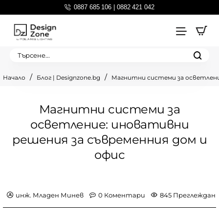
0887 685 106 | 0882 421 042
Търсене...
Блог | Designzone.bg
Магнитни системи за осветлени
home
Магнитни системи за
осветление: иновативни
решения за съвременния дом и
офис
инж. Младен Минев
0 Коментари
845 Преглеждан