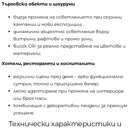
Търговски обекти и шоуруми
бърза промяна на осветлението при сезонни
кампании и нови експозиции;
динамично акцентно осветление върху
витрини, рафтове и промо зони;
висок CRI за реално представяне на цветове и
материали.
Хотели, ресторанти и хоспиталити
различни сцени през деня – ярко функционално
сутрин, топло и приглушено вечер;
лесно адаптиране при промяна на интериора
или броя маси;
комбинация с декоративни пендели за премиум
усещане.
Технически характеристики и