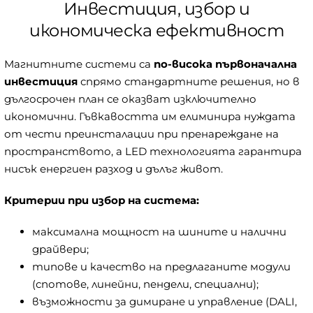
Инвестиция, избор и
икономическа ефективност
Магнитните системи са
по-висока първоначална
инвестиция
спрямо стандартните решения, но в
дългосрочен план се оказват изключително
икономични. Гъвкавостта им елиминира нуждата
от чести преинсталации при пренареждане на
пространството, а LED технологията гарантира
нисък енергиен разход и дълъг живот.
Критерии при избор на система:
максимална мощност на шините и налични
драйвери;
типове и качество на предлаганите модули
(спотове, линейни, пендели, специални);
възможности за димиране и управление (DALI,