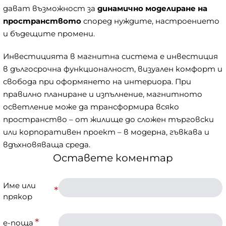
дават възможност за
динамично моделиране на
пространството
според нуждите, настроението
и бъдещите промени.
Инвестицията в магнитна система е инвестиция
в дългосрочна функционалност, визуален комфорт и
свобода при оформянето на интериора. При
правилно планиране и изпълнение, магнитното
осветление може да трансформира всяко
пространство – от жилище до сложен търговски
или корпоративен проект – в модерна, гъвкава и
вдъхновяваща среда.
Оставете коментар
Име или
прякор
е-поща