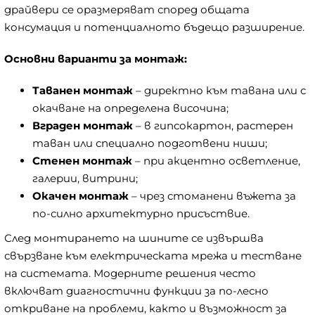
драйвери се оразмеряват според общата
консумация и потенциалното бъдещо разширение.
Основни варианти за монтаж:
Таванен монтаж
– директно към тавана или с
окачване на определена височина;
Вграден монтаж
– в гипсокартон, растерен
таван или специално подготвени ниши;
Стенен монтаж
– при акцентно осветление,
галерии, витрини;
Окачен монтаж
– чрез стоманени въжета за
по-силно архитектурно присъствие.
След монтирането на шините се извършва
свързване към електрическата мрежа и тестване
на системата. Модерните решения често
включват диагностични функции за по-лесно
откриване на проблеми, както и възможност за