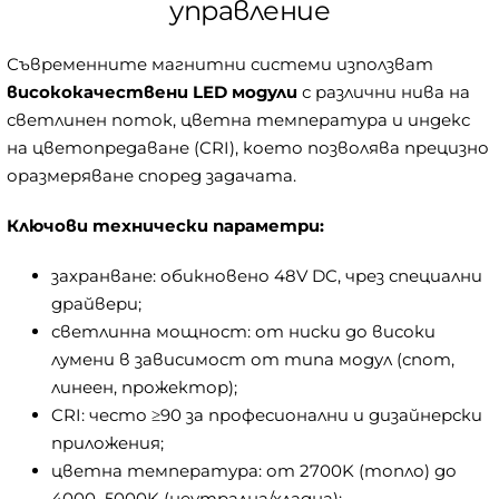
управление
Съвременните магнитни системи използват
висококачествени LED модули
с различни нива на
светлинен поток, цветна температура и индекс
на цветопредаване (CRI), което позволява прецизно
оразмеряване според задачата.
Ключови технически параметри:
захранване: обикновено 48V DC, чрез специални
драйвери;
светлинна мощност: от ниски до високи
лумени в зависимост от типа модул (спот,
линеен, прожектор);
CRI: често ≥90 за професионални и дизайнерски
приложения;
цветна температура: от 2700K (топло) до
4000–5000K (неутрална/хладна);