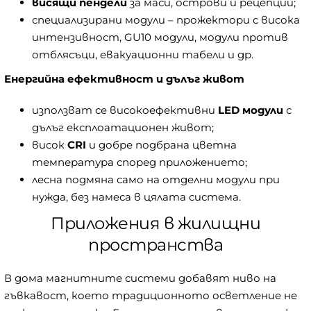
висящи пендели
за маси, острови и рецепции;
специализирани модули – прожектори с висока
интензивност, GU10 модули, модули против
отблясъци, евакуационни табели и др.
Енергийна ефективност и дълъг живот
използват се високоефективни
LED модули
с
дълъг експлоатационен живот;
висок
CRI
и добре подбрана цветна
температура според приложението;
лесна подмяна само на отделни модули при
нужда, без намеса в цялата система.
Приложения в жилищни
пространства
В дома магнитните системи добавят ниво на
гъвкавост, което традиционното осветление не