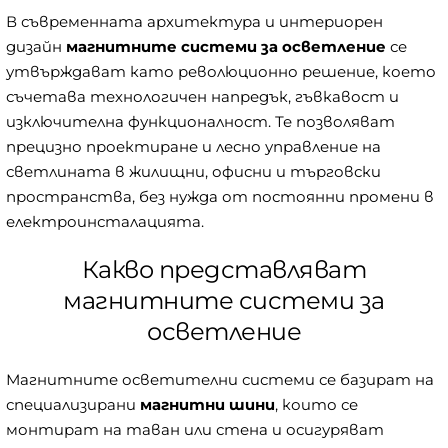
В съвременната архитектура и интериорен
дизайн
магнитните системи за осветление
се
утвърждават като революционно решение, което
съчетава технологичен напредък, гъвкавост и
изключителна функционалност. Те позволяват
прецизно проектиране и лесно управление на
светлината в жилищни, офисни и търговски
пространства, без нужда от постоянни промени в
електроинсталацията.
Какво представляват
магнитните системи за
осветление
Магнитните осветителни системи се базират на
специализирани
магнитни шини
, които се
монтират на таван или стена и осигуряват