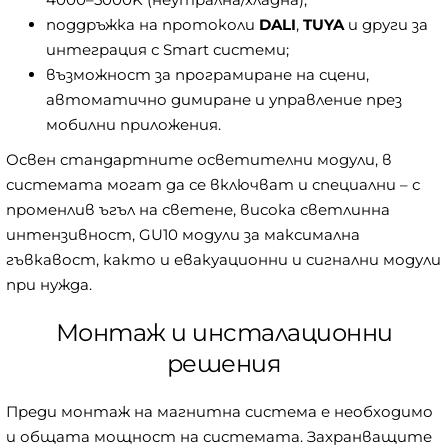
поддръжка на протоколи
DALI
,
TUYA
и други за
интеграция с Smart системи;
възможност за програмиране на сцени,
автоматично димиране и управление през
мобилни приложения.
Освен стандартните осветителни модули, в
системата могат да се включват и специални – с
променлив ъгъл на светене, висока светлинна
интензивност, GU10 модули за максимална
гъвкавост, както и евакуационни и сигнални модули
при нужда.
Монтаж и инсталационни
решения
Преди монтаж на магнитна система е необходимо
и общата мощност на системата. Захранващите