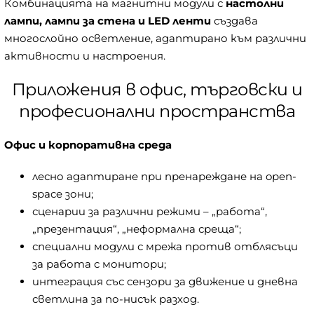
Комбинацията на магнитни модули с
настолни
лампи, лампи за стена и LED ленти
създава
многослойно осветление, адаптирано към различни
активности и настроения.
Приложения в офис, търговски и
професионални пространства
Офис и корпоративна среда
лесно адаптиране при пренареждане на open-
space зони;
сценарии за различни режими – „работа“,
„презентация“, „неформална среща“;
специални модули с мрежа против отблясъци
за работа с монитори;
интеграция със сензори за движение и дневна
светлина за по-нисък разход.