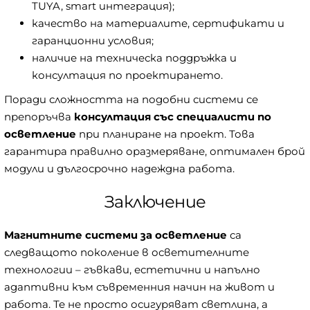
TUYA, smart интеграция);
качество на материалите, сертификати и
гаранционни условия;
наличие на техническа поддръжка и
консултация по проектирането.
Поради сложността на подобни системи се
препоръчва
консултация със специалисти по
осветление
при планиране на проект. Това
гарантира правилно оразмеряване, оптимален брой
модули и дългосрочно надеждна работа.
Заключение
Магнитните системи за осветление
са
следващото поколение в осветителните
технологии – гъвкави, естетични и напълно
адаптивни към съвременния начин на живот и
работа. Те не просто осигуряват светлина, а