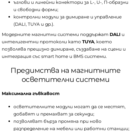
ъглови и линейни конектори за L-, U-, П-образни
и свободни форми;
контролни модули за димиране и управление
(DALI, TUYA и др.).
Модерните магнитни системи поддържат
DALI
и
интелигентни протоколи като
TUYA
, което
позволява прецизно димиране, създаване на сцени и
интеграция със smart home и BMS системи.
Предимства на магнитните
осветителни системи
Максимална гъвкавост
осветителните модули могат да се местят,
добавят и премахват за секунди;
позволяват бърза промяна при ново
разпределение на мебели или работни станции;