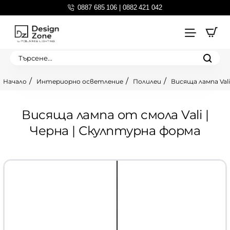
0887 685 106 | 0882 421 042
Търсене...
Интериорно осветление
Полилеи
Висяща лампа Vali
home
Висяща лампа от смола Vali |
Черна | Скулптурна форма