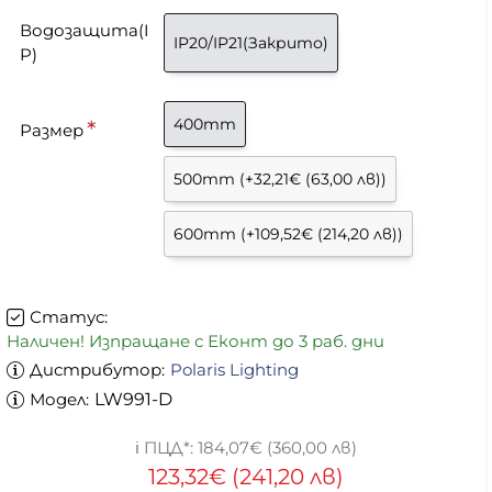
Водозащита(I
IP20/IP21(Закрито)
P)
400mm
Размер
500mm
(+32,21€ (63,00 лв))
600mm
(+109,52€ (214,20 лв))
Статус:
Наличен! Изпращане с Еконт до 3 раб. дни
Дистрибутор:
Polaris Lighting
Модел:
LW991-D
184,07€ (360,00 лв)
123,32€ (241,20 лв)