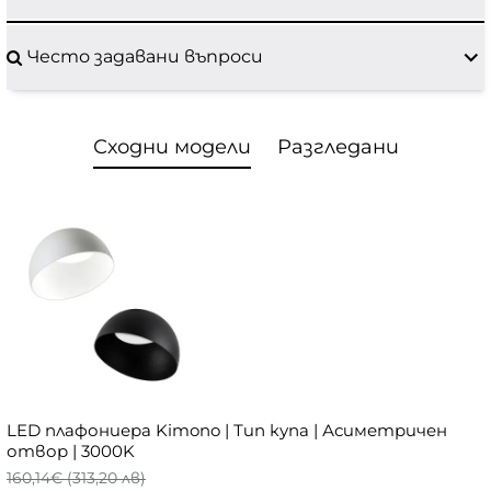
Често задавани въпроси
Сходни модели
Разгледани
LED плафониера Kimono | Тип купа | Асиметричен
отвор | 3000K
160,14€ (313,20 лв)