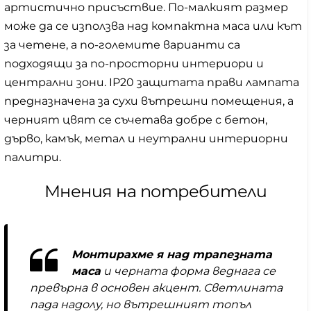
артистично присъствие. По-малкият размер
може да се използва над компактна маса или кът
за четене, а по-големите варианти са
подходящи за по-просторни интериори и
централни зони. IP20 защитата прави лампата
предназначена за сухи вътрешни помещения, а
черният цвят се съчетава добре с бетон,
дърво, камък, метал и неутрални интериорни
палитри.
Мнения на потребители
Монтирахме я над трапезната
маса
и черната форма веднага се
превърна в основен акцент. Светлината
пада надолу, но вътрешният топъл