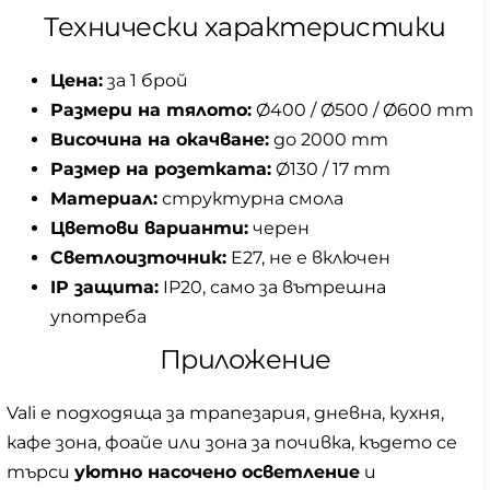
Технически характеристики
Цена:
за 1 брой
Размери на тялото:
Ø400 / Ø500 / Ø600 mm
Височина на окачване:
до 2000 mm
Размер на розетката:
Ø130 / 17 mm
Материал:
структурна смола
Цветови варианти:
черен
Светлоизточник:
E27, не е включен
IP защита:
IP20, само за вътрешна
употреба
Приложение
Vali е подходяща за трапезария, дневна, кухня,
кафе зона, фоайе или зона за почивка, където се
търси
уютно насочено осветление
и