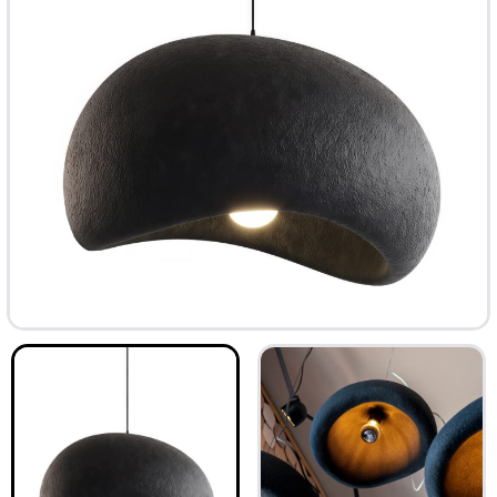
ТОП
-33%