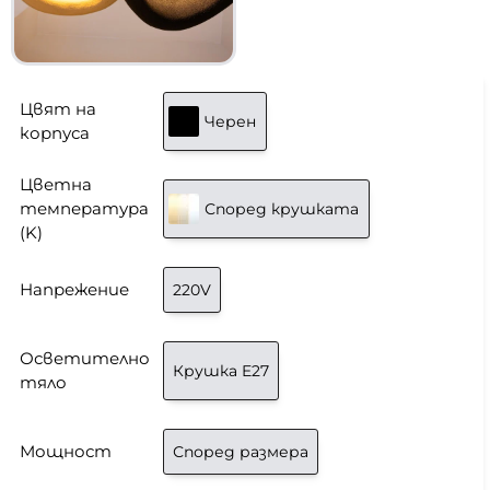
Цвят на
Черен
корпуса
Цветна
температура
Според крушката
(K)
Напрежение
220V
Осветително
Крушка E27
тяло
Мощност
Според размера