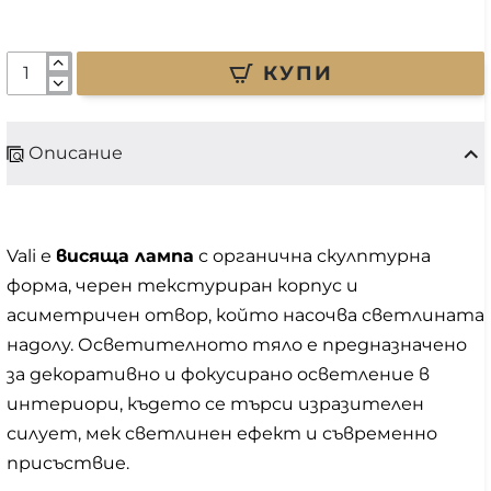
КУПИ
Описание
Vali е
висяща лампа
с органична скулптурна
форма, черен текстуриран корпус и
асиметричен отвор, който насочва светлината
надолу. Осветителното тяло е предназначено
за декоративно и фокусирано осветление в
интериори, където се търси изразителен
силует, мек светлинен ефект и съвременно
присъствие.