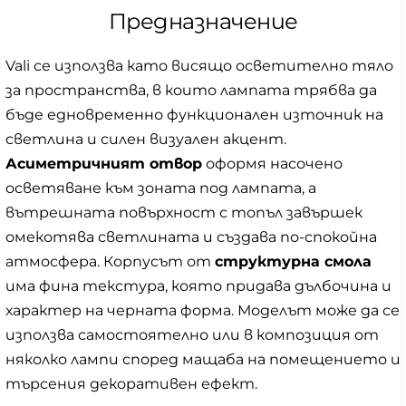
Предназначение
Vali се използва като висящо осветително тяло
за пространства, в които лампата трябва да
бъде едновременно функционален източник на
светлина и силен визуален акцент.
Асиметричният отвор
оформя насочено
осветяване към зоната под лампата, а
вътрешната повърхност с топъл завършек
омекотява светлината и създава по-спокойна
атмосфера. Корпусът от
структурна смола
има фина текстура, която придава дълбочина и
характер на черната форма. Моделът може да се
използва самостоятелно или в композиция от
няколко лампи според мащаба на помещението и
търсения декоративен ефект.