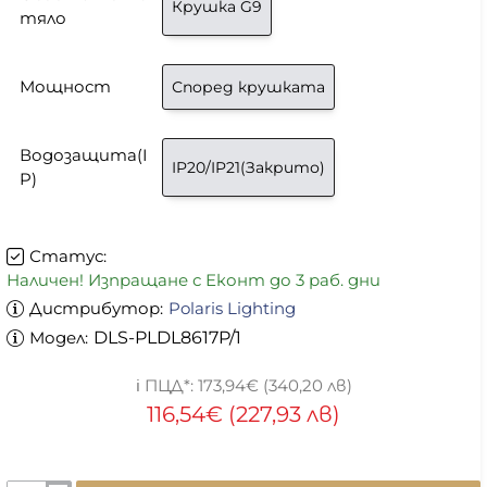
Крушка G9
тяло
Мощност
Според крушката
Водозащита(I
IP20/IP21(Закрито)
P)
Статус:
Наличен! Изпращане с Еконт до 3 раб. дни
Дистрибутор:
Polaris Lighting
Модел:
DLS-PLDL8617P/1
173,94€ (340,20 лв)
116,54€ (227,93 лв)