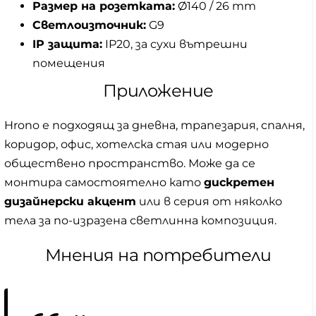
Размер на розетката:
Ø140 / 26 mm
Светлоизточник:
G9
IP защита:
IP20, за сухи вътрешни
помещения
Приложение
Hrono е подходящ за дневна, трапезария, спалня,
коридор, офис, хотелска стая или модерно
обществено пространство. Може да се
монтира самостоятелно като
дискретен
дизайнерски акцент
или в серия от няколко
тела за по-изразена светлинна композиция.
Мнения на потребители