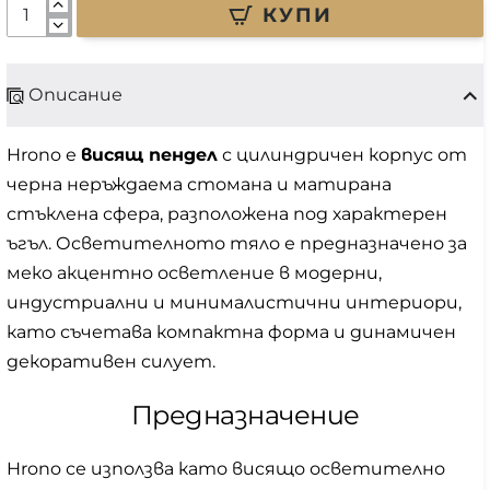
КУПИ
Описание
Hrono е
висящ пендел
с цилиндричен корпус от
черна неръждаема стомана и матирана
стъклена сфера, разположена под характерен
ъгъл. Осветителното тяло е предназначено за
меко акцентно осветление в модерни,
индустриални и минималистични интериори,
като съчетава компактна форма и динамичен
декоративен силует.
Предназначение
Hrono се използва като висящо осветително