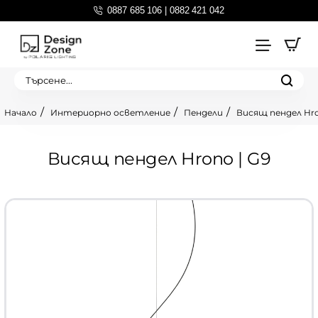
0887 685 106 | 0882 421 042
Търсене...
Интериорно осветление
Пендели
Висящ пендел Hro
home
Висящ пендел Hrono | G9