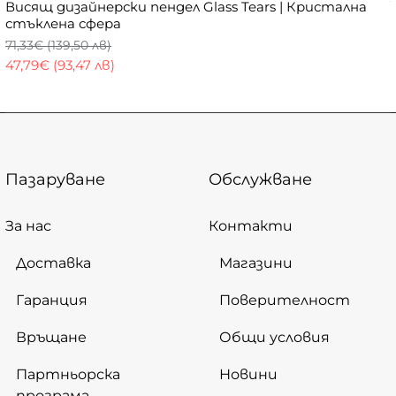
Висящ дизайнерски пендел Glass Tears | Кристална
стъклена сфера
71,33€ (139,50 лв)
47,79€ (93,47 лв)
Пазаруване
Обслужване
За нас
Контакти
Доставка
Магазини
Гаранция
Поверителност
Връщане
Общи условия
Партньорска
Новини
програма