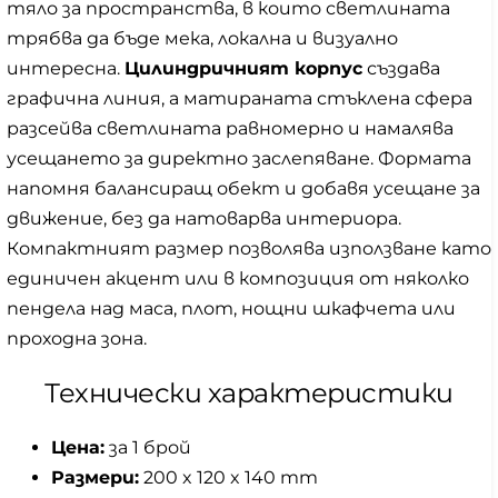
тяло за пространства, в които светлината
трябва да бъде мека, локална и визуално
интересна.
Цилиндричният корпус
създава
графична линия, а матираната стъклена сфера
разсейва светлината равномерно и намалява
усещането за директно заслепяване. Формата
напомня балансиращ обект и добавя усещане за
движение, без да натоварва интериора.
Компактният размер позволява използване като
единичен акцент или в композиция от няколко
пендела над маса, плот, нощни шкафчета или
проходна зона.
Технически характеристики
Цена:
за 1 брой
Размери:
200 x 120 x 140 mm