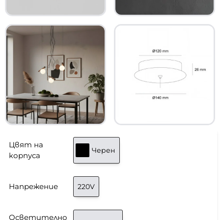
Цвят на
Черен
корпуса
Напрежение
220V
Осветително