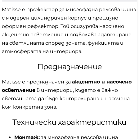
Matisse е прожектор за многофазна релсова шина
с модерен цилиндричен корпус и прецизно
оформен рефлектор. Той осигурява насочено
акцентно осветление и позволява адаптиране
на светлината според зоната, функцията и
атмосферата на интериора.
Предназначение
Matisse е предназначен за
акцентно и насочено
осветление
в интериори, където е важно
светлината да бъде контролирана и насочена
към конкретна зона.
Технически характеристики
Монтаж:
за многофазна релсова шина