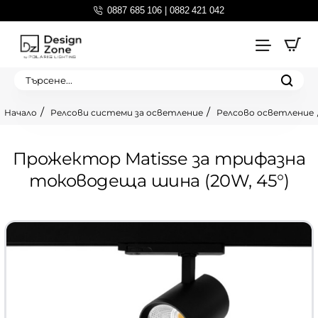
0887 685 106 | 0882 421 042
Търсене...
Релсови системи за осветление
Релсово осветление
home
Прожектор Matisse за трифазна
тоководеща шина (20W, 45°)