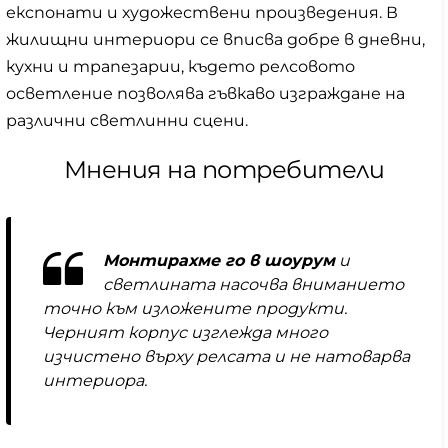
експонати и художествени произведения. В
жилищни интериори се вписва добре в дневни,
кухни и трапезарии, където релсовото
осветление позволява гъвкаво изграждане на
различни светлинни сцени.
Мнения на потребители
Монтирахме го в шоурум
и
светлината насочва вниманието
точно към изложените продукти.
Черният корпус изглежда много
изчистено върху релсата и не натоварва
интериора.