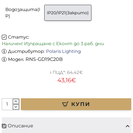
Водозащита(I
IP20/IP21(Закрито)
P)
Статус:
Наличен! Изпращане с Еконт до 3 раб. дни
Дистрибутор:
Polaris Lighting
Модел:
RNS-GD19C20B
64,42€
43,16€
КУПИ
Описание