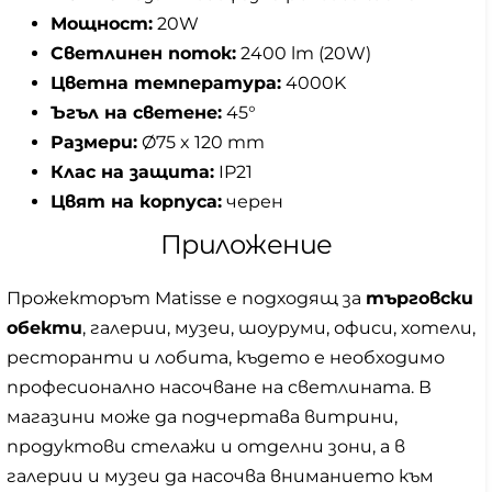
Мощност:
20W
Светлинен поток:
2400 lm (20W)
Цветна температура:
4000K
Ъгъл на светене:
45°
Размери:
Ø75 x 120 mm
Клас на защита:
IP21
Цвят на корпуса:
черен
Приложение
Прожекторът Matisse е подходящ за
търговски
обекти
, галерии, музеи, шоуруми, офиси, хотели,
ресторанти и лобита, където е необходимо
професионално насочване на светлината. В
магазини може да подчертава витрини,
продуктови стелажи и отделни зони, а в
галерии и музеи да насочва вниманието към