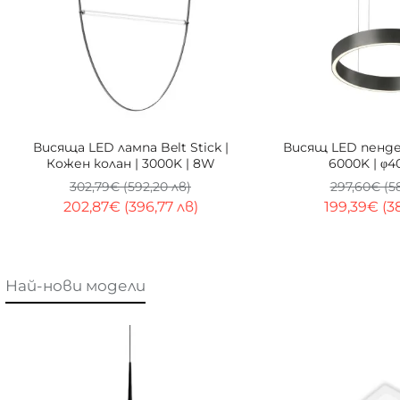
-33%
Висяща LED лампа Belt Stick |
Висящ LED пендел
Кожен колан | 3000K | 8W
6000K | φ4
302,79€ (592,20 лв)
297,60€ (5
202,87€ (396,77 лв)
199,39€ (3
Най-нови модели