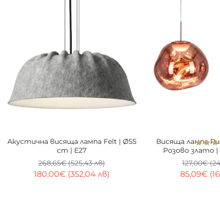
-33%
Акустична висяща лампа Felt | Ø55
Висяща лампа Rub
cm | E27
Розово злато |
метал |
268,65€ (525,43 лв)
127,00€ (2
180,00€ (352,04 лв)
85,09€ (16