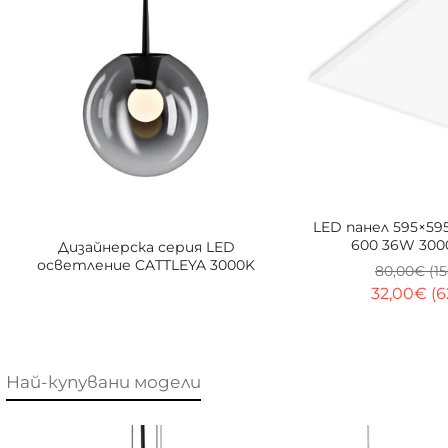
LED панел 595×595
600 36W 300
Дизайнерска серия LED
осветление CATTLEYA 3000K
80,00€ (15
32,00€ (6
Най-купувани модели