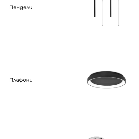
Пендели
Плафони