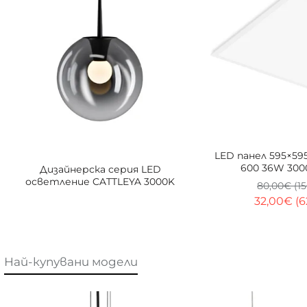
LED панел 595×595
600 36W 300
Дизайнерска серия LED
осветление CATTLEYA 3000K
80,00€ (15
32,00€ (6
Най-купувани модели