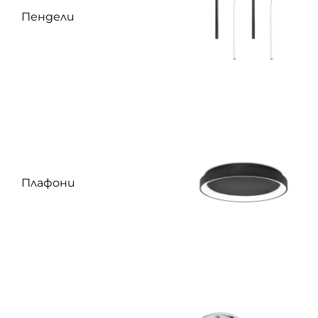
Пендели
Плафони