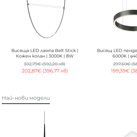
-33%
Висяща LED лампа Belt Stick |
Висящ LED пендел
Кожен колан | 3000K | 8W
6000K | φ4
302,79€ (592,20 лв)
297,60€ (5
202,87€ (396,77 лв)
199,39€ (3
Най-нови модели