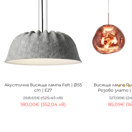
-33%
Акустична висяща лампа Felt | Ø55
Висяща лампа Rub
cm | E27
Розово злато |
метал |
268,65€ (525,43 лв)
127,00€ (2
180,00€ (352,04 лв)
85,09€ (16