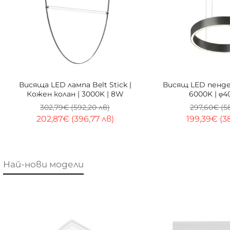
-33%
Висяща LED лампа Belt Stick |
Висящ LED пендел
Кожен колан | 3000K | 8W
6000K | φ4
302,79€ (592,20 лв)
297,60€ (5
202,87€ (396,77 лв)
199,39€ (3
Най-нови модели