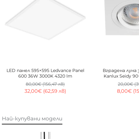
-60%
LED панел 595×595 Ledvance Panel
Вградена луна 
600 36W 3000K 4320 lm
Kanlux Seidy 9
KANL
80,00€ (156,47 лв)
20,00€ (3
32,00€ (62,59 лв)
8,00€ (15
Най-купувани модели