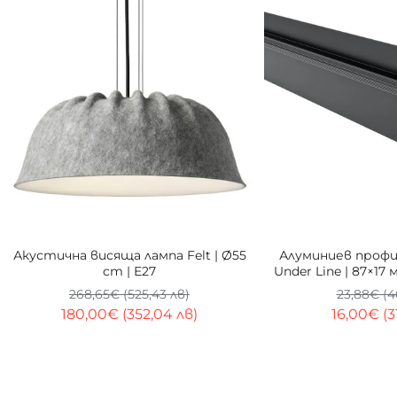
-33%
ТОП
Акустична висяща лампа Felt | Ø55
Алуминиев профи
cm | E27
Under Line | 87×17
осветление 
268,65€ (525,43 лв)
23,88€ (4
180,00€ (352,04 лв)
16,00€ (3