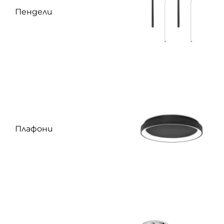
Пендели
Плафони