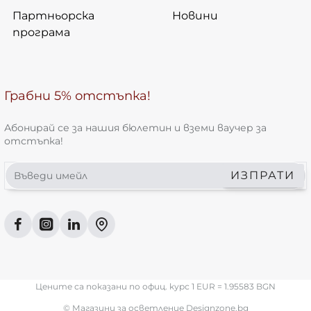
Партньорска
Новини
програма
Грабни 5% отстъпка!
Абонирай се за нашия бюлетин и вземи ваучер за
отстъпка!
Въведи
ИЗПРАТИ
имейл
Цените са показани по офиц. курс 1 EUR = 1.95583 BGN
© Магазини за осветление Designzone.bg