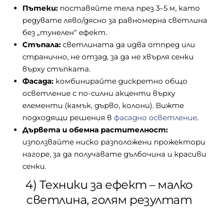
Пътеки:
поставяйте тела през 3–5 м, като
редувате ляво/дясно за равномерна светлина
без „тунелен“ ефект.
Стъпала:
светлината да идва отпред или
странично, не отзад, за да не хвърля сенки
върху стъпката.
Фасада:
комбинирайте дискретно общо
осветление с по-силни акценти върху
елементи (камък, дърво, колони). Вижте
подходящи решения в
фасадно осветление
.
Дървета и обемна растителност:
използвайте ниско разположени прожектори
нагоре, за да получавате дълбочина и красиви
сенки.
4) Техники за ефект – малко
светлина, голям резултат