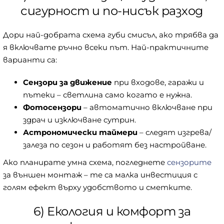
сигурност и по-нисък разход
Дори най-добрата схема губи смисъл, ако трябва да
я включвате ръчно всеки път. Най-практичните
варианти са:
Сензори за движение
при входове, гаражи и
пътеки – светлина само когато е нужна.
Фотосензори
– автоматично включване при
здрач и изключване сутрин.
Астрономически таймери
– следят изгрева/
залеза по сезон и работят без настройване.
Ако планирате умна схема, погледнете
сензорите
за външен монтаж – те са малка инвестиция с
голям ефект върху удобството и сметките.
6) Екология и комфорт за