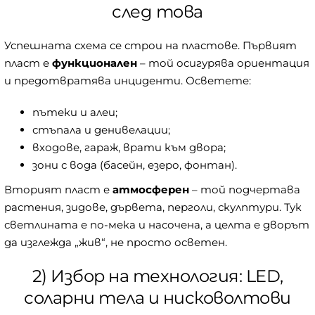
след това
Успешната схема се строи на пластове. Първият
пласт е
функционален
– той осигурява ориентация
и предотвратява инциденти. Осветете:
пътеки и алеи;
стъпала и денивелации;
входове, гараж, врати към двора;
зони с вода (басейн, езеро, фонтан).
Вторият пласт е
атмосферен
– той подчертава
растения, зидове, дървета, перголи, скулптури. Тук
светлината е по-мека и насочена, а целта е дворът
да изглежда „жив“, не просто осветен.
2) Избор на технология: LED,
соларни тела и нисковолтови