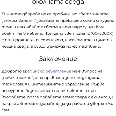
околната среда
Тъмните дворове не са проблем, но светлинното
замърсяване е. Избягвайте прекалено силни студени
тела и насочвайте светлината надолу или към
обект, не в небето. Топлата светлина (2700–3000K)
е по-щадяща за растенията, насекомите и цялата
нощна среда, а също изглежда по-естествено.
Заключение
Доброто
градинско осветление
не е въпрос на
„повече лампи“, а на правилни зони, подходяща
технология и интелигентно управление. Първо
осигурете безопасност по пътеките и при
входовете, после добавете атмосфера с акценти, и
накрая автоматизирайте, за да работи дворът ви
сам.