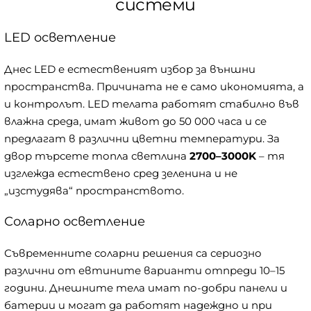
системи
LED осветление
Днес LED е естественият избор за външни
пространства. Причината не е само икономията, а
и контролът. LED телата работят стабилно във
влажна среда, имат живот до 50 000 часа и се
предлагат в различни цветни температури. За
двор търсете топла светлина
2700–3000K
– тя
изглежда естествено сред зеленина и не
„изстудява“ пространството.
Соларно осветление
Съвременните соларни решения са сериозно
различни от евтините варианти отпреди 10–15
години. Днешните тела имат по-добри панели и
батерии и могат да работят надеждно и при