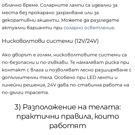
облачно време. Соларните лампи са идеални за
места без прокарано захранване или за
декоративни акценти. Можете да разгледате
актуални варианти при
соларно осветление
.
Нисковолтови системи (12V/24V)
Ако дворът е голям, нисковолтовите системи са
по-безопасни и по-гъвкави. Те намаляват риска при
контакт с влага и позволяват лесно разширяване с
допълнителни тела. Особено при LED ленти и
линейни решения, 24V дава по-стабилна работа на
по-дълги трасета.
3) Разположение на телата:
практични правила, които
работят