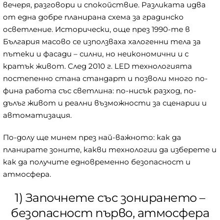
вечеря, разговори и спокойствие. Разликата идва
от една добре планирана схема за градинско
осветление. Исторически, още през 1990-те в
България масово се използваха халогенни тела за
пътеки и фасади – силни, но неикономични и с
кратък живот. След 2010 г. LED технологията
постепенно стана стандарт и позволи много по-
фина работа със светлина: по-нисък разход, по-
дълъг живот и реални възможности за сценарии и
автоматизация.
По-долу ще минем през най-важното: как да
планирате зоните, какви технологии да изберете и
как да получите едновременно безопасност и
атмосфера.
1) Започнете със зонирането –
безопасност първо, атмосфера