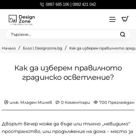
0887 685 106 | 0882 421 042
Търсене...
Блог | Designzone.bg
Как да изберем правилното град
home
Как да изберем правилното
градинско осветление?
инж. Младен Минев
0 Коментари
700 Преглеждан
Дворът вечер може да бъде или тъмно „невидимо“
пространство, или продължение на дома – място за