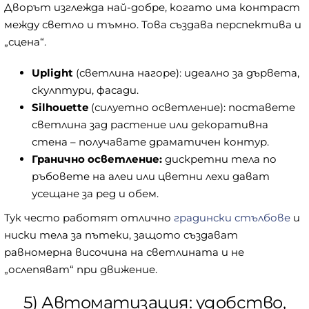
Дворът изглежда най-добре, когато има контраст
между светло и тъмно. Това създава перспектива и
„сцена“.
Uplight
(светлина нагоре): идеално за дървета,
скулптури, фасади.
Silhouette
(силуетно осветление): поставете
светлина зад растение или декоративна
стена – получавате драматичен контур.
Гранично осветление:
дискретни тела по
ръбовете на алеи или цветни лехи дават
усещане за ред и обем.
Тук често работят отлично
градински стълбове
и
ниски тела за пътеки, защото създават
равномерна височина на светлината и не
„ослепяват“ при движение.
5) Автоматизация: удобство,