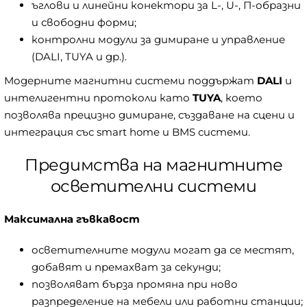
ъглови и линейни конектори за L-, U-, П-образни
и свободни форми;
контролни модули за димиране и управление
(DALI, TUYA и др.).
Модерните магнитни системи поддържат
DALI
и
интелигентни протоколи като
TUYA
, което
позволява прецизно димиране, създаване на сцени и
интеграция със smart home и BMS системи.
Предимства на магнитните
осветителни системи
Максимална гъвкавост
осветителните модули могат да се местят,
добавят и премахват за секунди;
позволяват бърза промяна при ново
разпределение на мебели или работни станции;