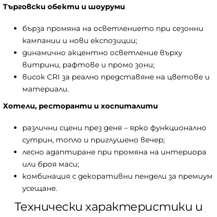
Търговски обекти и шоуруми
бърза промяна на осветлението при сезонни
кампании и нови експозиции;
динамично акцентно осветление върху
витрини, рафтове и промо зони;
висок CRI за реално представяне на цветове и
материали.
Хотели, ресторанти и хоспиталити
различни сцени през деня – ярко функционално
сутрин, топло и приглушено вечер;
лесно адаптиране при промяна на интериора
или броя маси;
комбинация с декоративни пендели за премиум
усещане.
Технически характеристики и