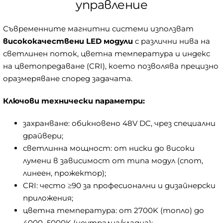
управление
Съвременните магнитни системи използват
висококачествени LED модули
с различни нива на
светлинен поток, цветна температура и индекс
на цветопредаване (CRI), което позволява прецизно
оразмеряване според задачата.
Ключови технически параметри:
захранване: обикновено 48V DC, чрез специални
драйвери;
светлинна мощност: от ниски до високи
лумени в зависимост от типа модул (спот,
линеен, прожектор);
CRI: често ≥90 за професионални и дизайнерски
приложения;
цветна температура: от 2700K (топло) до
4000–5000K (неутрална/хладна);