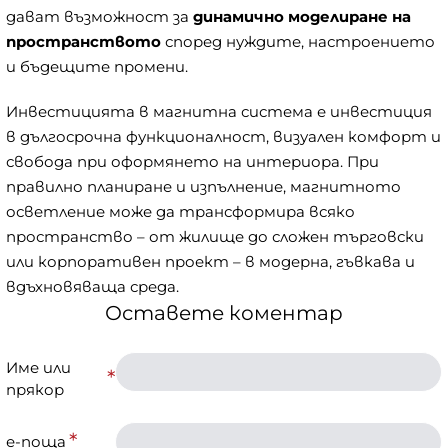
дават възможност за
динамично моделиране на
пространството
според нуждите, настроението
и бъдещите промени.
Инвестицията в магнитна система е инвестиция
в дългосрочна функционалност, визуален комфорт и
свобода при оформянето на интериора. При
правилно планиране и изпълнение, магнитното
осветление може да трансформира всяко
пространство – от жилище до сложен търговски
или корпоративен проект – в модерна, гъвкава и
вдъхновяваща среда.
Оставете коментар
Име или
прякор
е-поща