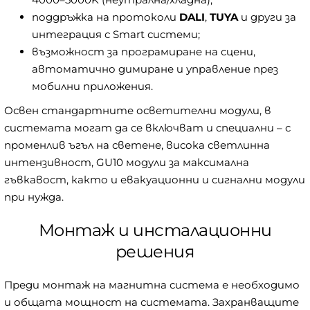
поддръжка на протоколи
DALI
,
TUYA
и други за
интеграция с Smart системи;
възможност за програмиране на сцени,
автоматично димиране и управление през
мобилни приложения.
Освен стандартните осветителни модули, в
системата могат да се включват и специални – с
променлив ъгъл на светене, висока светлинна
интензивност, GU10 модули за максимална
гъвкавост, както и евакуационни и сигнални модули
при нужда.
Монтаж и инсталационни
решения
Преди монтаж на магнитна система е необходимо
и общата мощност на системата. Захранващите