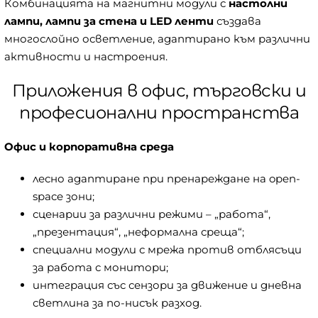
Комбинацията на магнитни модули с
настолни
лампи, лампи за стена и LED ленти
създава
многослойно осветление, адаптирано към различни
активности и настроения.
Приложения в офис, търговски и
професионални пространства
Офис и корпоративна среда
лесно адаптиране при пренареждане на open-
space зони;
сценарии за различни режими – „работа“,
„презентация“, „неформална среща“;
специални модули с мрежа против отблясъци
за работа с монитори;
интеграция със сензори за движение и дневна
светлина за по-нисък разход.