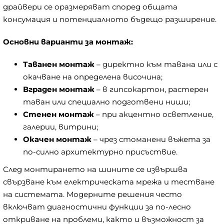
драйвери се оразмеряват според общата
консумация и потенциалното бъдещо разширение.
Основни варианти за монтаж:
Таванен монтаж
– директно към тавана или с
окачване на определена височина;
Вграден монтаж
– в гипсокартон, растерен
таван или специално подготвени ниши;
Стенен монтаж
– при акцентно осветление,
галерии, витрини;
Окачен монтаж
– чрез стоманени въжета за
по-силно архитектурно присъствие.
След монтирането на шините се извършва
свързване към електрическата мрежа и тестване
на системата. Модерните решения често
включват диагностични функции за по-лесно
откриване на проблеми, както и възможност за