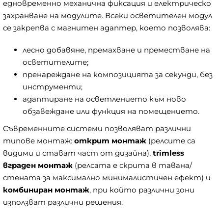
едновременно механична фиксация и електрическо
захранване на модулите. Всеки осветителен модул
се закрепва с магнитен адаптер, което позволява:
лесно добавяне, премахване и преместване на
осветителите;
пренареждане на композицията за секунди, без
инструменти;
адаптиране на осветлението към ново
обзавеждане или функция на помещението.
Съвременните системи позволяват различни
типове монтаж:
открит монтаж
(релсите са
видими и стават част от дизайна),
trimless
вграден монтаж
(релсата е скрита в тавана/
стената за максимално минималистичен ефект) и
комбиниран монтаж
, при който различни зони
използват различни решения.