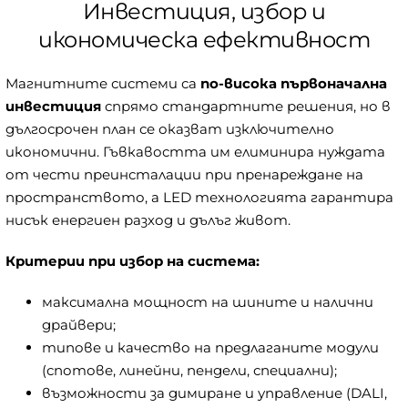
Инвестиция, избор и
икономическа ефективност
Магнитните системи са
по-висока първоначална
инвестиция
спрямо стандартните решения, но в
дългосрочен план се оказват изключително
икономични. Гъвкавостта им елиминира нуждата
от чести преинсталации при пренареждане на
пространството, а LED технологията гарантира
нисък енергиен разход и дълъг живот.
Критерии при избор на система:
максимална мощност на шините и налични
драйвери;
типове и качество на предлаганите модули
(спотове, линейни, пендели, специални);
възможности за димиране и управление (DALI,