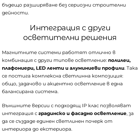
бъдещо разширяване без сериозни строителни
дейности.
Интеграция с други
осветителни решения
Магнитните системи работят отлично в
комбинация с други типове осветление:
полилеи,
плафониери, LED ленти и алуминиеви профили
. Така
се постига комплексна светлинна композиция:
общо, задачово и акцентно осветление в една
балансирана система.
Външните версии с подходящ IP клас позволяват
интеграция с
градинско и фасадно осветление
, за
да се създаде единен светлинен почерк от
интериора до екстериора.