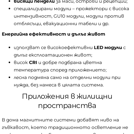
висящи пендели
за маси, острови и рецепции;
специализирани модули – прожектори с висока
интензивност, GU10 модули, модули против
отблясъци, евакуационни табели и др.
Енергийна ефективност и дълъг живот
използват се високоефективни
LED модули
с
дълъг експлоатационен живот;
висок
CRI
и добре подбрана цветна
температура според приложението;
лесна подмяна само на отделни модули при
нужда, без намеса в цялата система.
Приложения в жилищни
пространства
В дома магнитните системи добавят ниво на
гъвкавост, което традиционното осветление не