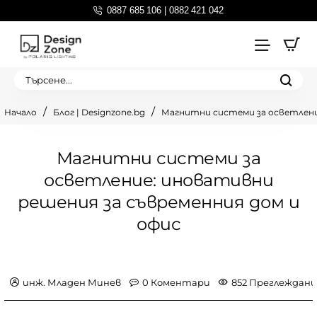
0887 685 106 | 0882 421 042
Търсене...
Блог | Designzone.bg
Магнитни системи за осветлени
home
Магнитни системи за
осветление: иновативни
решения за съвременния дом и
офис
инж. Младен Минев
0 Коментари
852 Преглеждани