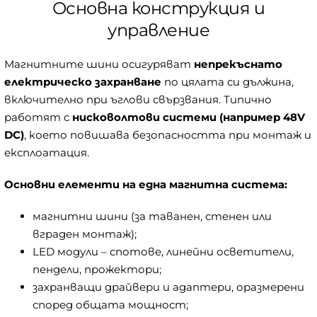
Основна конструкция и
управление
Магнитните шини осигуряват
непрекъснато
електрическо захранване
по цялата си дължина,
включително при ъглови свързвания. Типично
работят с
нисковолтови системи (например 48V
DC)
, което повишава безопасността при монтаж и
експлоатация.
Основни елементи на една магнитна система:
магнитни шини (за таванен, стенен или
вграден монтаж);
LED модули – спотове, линейни осветители,
пендели, прожектори;
захранващи драйвери и адаптери, оразмерени
според общата мощност;