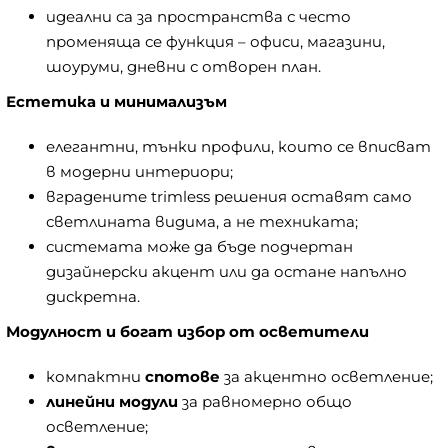
идеални са за пространства с често
променяща се функция – офиси, магазини,
шоуруми, дневни с отворен план.
Естетика и минимализъм
елегантни, тънки профили, които се вписват
в модерни интериори;
вградените trimless решения оставят само
светлината видима, а не техниката;
системата може да бъде подчертан
дизайнерски акцент или да остане напълно
дискретна.
Модулност и богат избор от осветители
компактни
спотове
за акцентно осветление;
линейни модули
за равномерно общо
осветление;