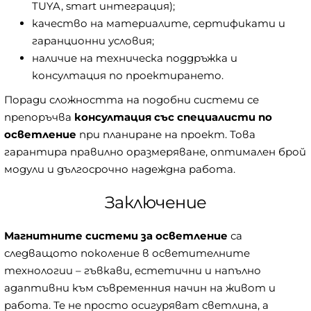
TUYA, smart интеграция);
качество на материалите, сертификати и
гаранционни условия;
наличие на техническа поддръжка и
консултация по проектирането.
Поради сложността на подобни системи се
препоръчва
консултация със специалисти по
осветление
при планиране на проект. Това
гарантира правилно оразмеряване, оптимален брой
модули и дългосрочно надеждна работа.
Заключение
Магнитните системи за осветление
са
следващото поколение в осветителните
технологии – гъвкави, естетични и напълно
адаптивни към съвременния начин на живот и
работа. Те не просто осигуряват светлина, а