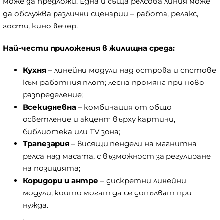
може да предложи. Една и съща релсова линия може
да обслужва различни сценарии – работа, релакс,
гости, кино вечер.
Най-чести приложения в жилищна среда:
Кухня
– линейни модули над острова и спотове
към работния плот; лесна промяна при ново
разпределение;
Всекидневна
– комбинация от общо
осветление и акцент върху картини,
библиотека или TV зона;
Трапезария
– висящи пендели на магнитна
релса над масата, с възможност за регулиране
на позицията;
Коридори и антре
– дискретни линейни
модули, които могат да се допълват при
нужда.