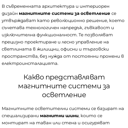
В съвременната архитектура и интериорен
дизайн
магнитните системи за осветление
се
утвърждават като революционно решение, което
съчетава технологичен напредък, гъвкавост и
изключителна функционалност. Те позволяват
прецизно проектиране и лесно управление на
светлината в жилищни, офисни и търговски
пространства, без нужда от постоянни промени в
електроинсталацията.
Какво представляват
магнитните системи за
осветление
Магнитните осветителни системи се базират на
специализирани
магнитни шини
, които се
монтират на таван или стена и осигуряват