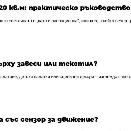
 20 кв.м: практическо ръководство
ято светлината е „като в операционна“, или хол, в който вечер тр
ърху завеси или текстил?
 платове, детски палатки или сценични декори – изглеждат впеча
а със сензор за движение?