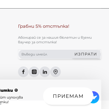
Грабни 5% отстъпка!
Абонирай се за нашия бюлетин и вземи
ваучер за отстъпка!
Въведи
ИЗПРАТИ
имейл
витки 🍪
ПРИЕМАМ
айт използва
итки!
N