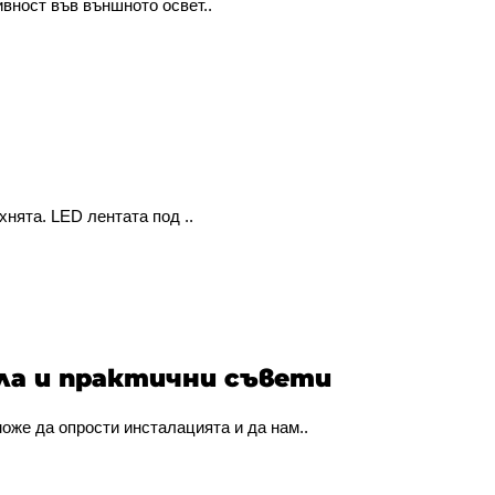
вност във външното освет..
хнята. LED лентата под ..
ла и практични съвети
оже да опрости инсталацията и да нам..