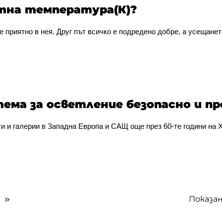
етна температура(К)?
 е приятно в нея. Друг път всичко е подредено добре, а усещанет
ема за осветление безопасно и п
 и галерии в Западна Европа и САЩ още през 60-те години на XX
Показан