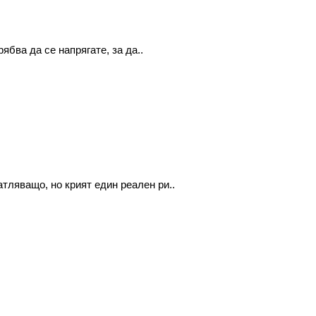
ябва да се напрягате, за да..
тляващо, но крият един реален ри..