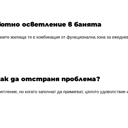
уютно осветление в банята
нните жилища тя е комбинация от функционална зона за ежедневн
как да отстраня проблема?
тление, но когато започнат да примигват, цялото удоволствие и