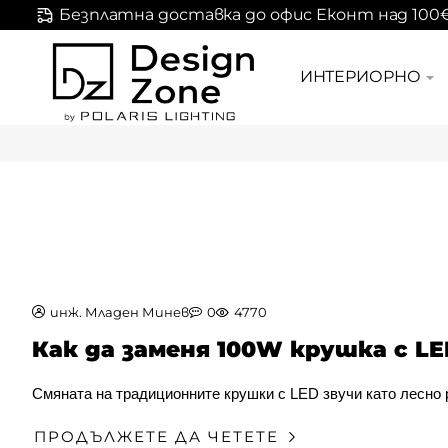
Безплатна доставка до офис Еконт над 100
ИНТЕРИОРНО
инж. Младен Минев
0
4770
Как да заменя 100W крушка с L
Смяната на традиционните крушки с LED звучи като лесно р
ПРОДЪЛЖЕТЕ ДА ЧЕТЕТЕ