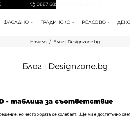
€
0887 685 106 | 088 242 1042
ФАСАДНО
ГРАДИНСКО
РЕЛСОВО
ДЕК
Блог | Designzone.bg
home
Блог | Designzone.bg
ED - таблица за съответствие
ешение, но често хората се колебаят: „Ще ми е достатъчно свет