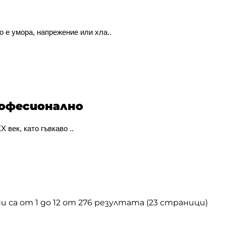
о е умора, напрежение или хла..
рофесионално
 век, като гъвкаво ..
и са от 1 до 12 от 276 резултата (23 страници)