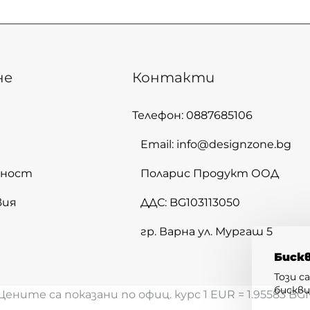
не
Контакти
Телефон: 0887685106
Email: info@designzone.bg
лност
Поларис Продукт ООД
вия
ДДС: BG103113050
гр. Варна ул. Мургаш 5
Биск
Този с
бискв
Цените са показани по офиц. курс 1 EUR = 1.95583 BG