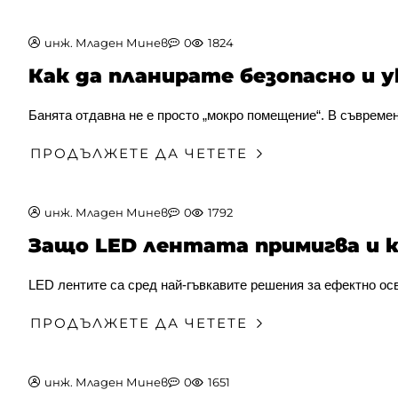
инж. Младен Минев
0
1824
Как да планирате безопасно и 
Банята отдавна не е просто „мокро помещение“. В съвреме
ПРОДЪЛЖЕТЕ ДА ЧЕТЕТЕ
инж. Младен Минев
0
1792
Защо LED лентата примигва и 
LED лентите са сред най-гъвкавите решения за ефектно осве
ПРОДЪЛЖЕТЕ ДА ЧЕТЕТЕ
инж. Младен Минев
0
1651