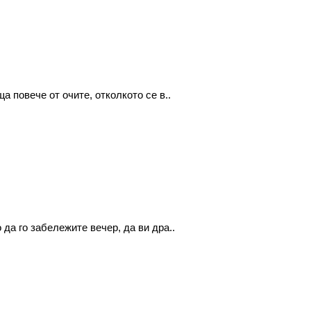
 повече от очите, отколкото се в..
да го забележите вечер, да ви дра..