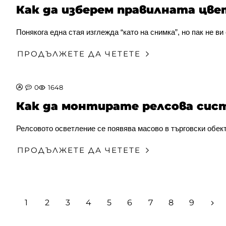
Как да изберем правилната цв
Понякога една стая изглежда “като на снимка”, но пак не ви
ПРОДЪЛЖЕТЕ ДА ЧЕТЕТЕ
0
1648
Как да монтирате релсова сист
Релсовото осветление се появява масово в търговски обекти
ПРОДЪЛЖЕТЕ ДА ЧЕТЕТЕ
1
2
3
4
5
6
7
8
9